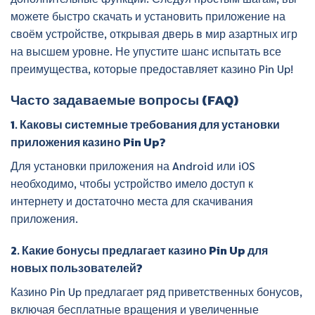
можете быстро скачать и установить приложение на
своём устройстве, открывая дверь в мир азартных игр
на высшем уровне. Не упустите шанс испытать все
преимущества, которые предоставляет казино Pin Up!
Часто задаваемые вопросы (FAQ)
1. Каковы системные требования для установки
приложения казино Pin Up?
Для установки приложения на Android или iOS
необходимо, чтобы устройство имело доступ к
интернету и достаточно места для скачивания
приложения.
2. Какие бонусы предлагает казино Pin Up для
новых пользователей?
Казино Pin Up предлагает ряд приветственных бонусов,
включая бесплатные вращения и увеличенные