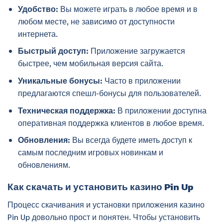
Удобство:
Вы можете играть в любое время и в
любом месте, не зависимо от доступности
интернета.
Быстрый доступ:
Приложение загружается
быстрее, чем мобильная версия сайта.
Уникальные бонусы:
Часто в приложении
предлагаются спешл-бонусы для пользователей.
Техническая поддержка:
В приложении доступна
оперативная поддержка клиентов в любое время.
Обновления:
Вы всегда будете иметь доступ к
самым последним игровых новинкам и
обновлениям.
Как скачать и установить казино Pin Up
Процесс скачивания и установки приложения казино
Pin Up довольно прост и понятен. Чтобы установить