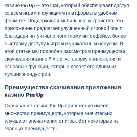
казино Pin Up — это шаг, который обеспечивает доступ
ко всем играм и функциям платформы в удобном
формате. Поддерживая мобильные устройства, это
приложение предлагает улучшенный игровой опыт
благодаря интуитивно понятному интерфейсу, более
быстрому доступу к играм и уникальным бонусом. В
этой статье мы подробно рассмотрим преимущества
скачивания казино Pin Up, установку приложения и
основные функции, которые делает его одним из
лучших в индустрии.
Преимущества скачивания приложения
казино Pin Up
Скачивание казино Pin Up приложения имеет
множество преимуществ, которые значительно
улучшают впечатления от игры. Вот некоторые из
главных преимуществ: