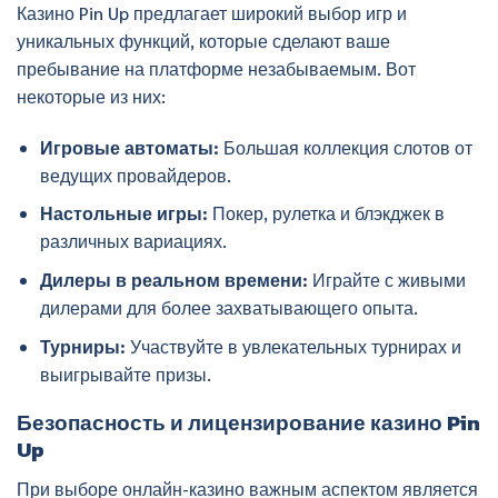
Казино Pin Up предлагает широкий выбор игр и
уникальных функций, которые сделают ваше
пребывание на платформе незабываемым. Вот
некоторые из них:
Игровые автоматы:
Большая коллекция слотов от
ведущих провайдеров.
Настольные игры:
Покер, рулетка и блэкджек в
различных вариациях.
Дилеры в реальном времени:
Играйте с живыми
дилерами для более захватывающего опыта.
Турниры:
Участвуйте в увлекательных турнирах и
выигрывайте призы.
Безопасность и лицензирование казино Pin
Up
При выборе онлайн-казино важным аспектом является