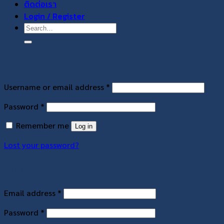
ติดต่อเรา
Login / Register
Search
for:
Login
Required
Username or email address
*
Required
Password
*
Remember me
Log in
Lost your password?
Register
Required
Email address
*
Required
Password
*