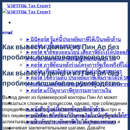
ข้าม
ไป
ยัง
เนื้อหา
คอร์สออนไลน์
ความรู้
➤ มินิคอร์ส รู้แค่นี้ประหยัดภาษีได้เป็นหลักล้าน
Как вывести деньги из Пин Ап без
➤ คอร์ส ภาษีบุคคลธรรมดา
➤ คอร์ส ขายของออนไลน์ เสียภาษียังไงให้ปลอดภ
проблем: пошаговое руководство
➤ คอร์ส ประหยัดภาษีเพื่อผู้ประกอบการ 5.0
➤ คอร์ส ภาษีย้อนหลังร่วมโครงการรัฐเรื่องจริงที่ไม
Как вывести деньги из Пин Ап без
➤ คอร์ส เพื่อธุรกิจส่วนบุคคล รู้เท่าทันสรรพากร
➤ คอร์ส ไขความลับ ประหยัดภาษีเพิ่มรายได้ให้ S
проблем: пошаговое руководство
➤ คอร์ส 21 เคล็ดลับประหยัดภาษีรู้เท่าทันสรรพาก
➤ คอร์ส แก้ปัญหาภาษีธุรกรรมทางการเงิน
คอร์สที่ปรึกษา
Вывод денег из букмекерской конторы Пин Ап может
สินค้า
показаться сложным процессом, однако, при соблюдении
➤ หนังสือ รู้แค่นี้ประหยัดภาษีหลักล้าน
определённых шагов, вы можете сделать это быстро и
➤ หนังสือ เคล็ดลับแก้ปัญหาเงินในบัญชีถูกส่งให้ส
без лишних проблем. В этой статье мы рассмотрим все
аспекты вывода средств, начиная от выбора метода и
➤ แฟ้บลับประหยัดภาษีเงินได้บุคคลธรรมดา
заканчивая заключительными шагами. Давайте
บทความ