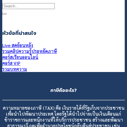
Search
for:
หัวข้อที่น่าสนใจ
Live สดย้อนหลัง
รวมคลิปความรู้ประหยัดภาษี
คอร์สเรียนออนไลน์
คอร์ส VIP
รวมบทความ
ภาษีคืออะไร?
ความหมายของภาษี (TAX) คือ เงินรายได้ที่รัฐเก็บจากประชาชน
เพื่อนำไปพัฒนาประเทศ โดยรัฐได้นำไปจ่ายเป็นเงินเดือนแก่
ข้าราชการและพนักงานที่ให้บริการประชาชน สร้างและพัฒนา
สาธารณูปโภคเพื่ออำนวยประโยชน์กลับคืนสู่ประชาชน เช่น