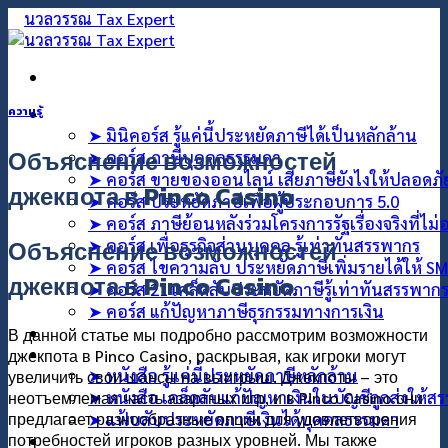
ข้าม
ไป
ยัง
เนื้อหา
คอร์สออนไลน์
ความรู้
➤ มินิคอร์ส รู้แค่นี้ประหยัดภาษีได้เป็นหลักล้าน
Объяснение возможностей
➤ คอร์ส ภาษีบุคคลธรรมดา
➤ คอร์ส ขายของออนไลน์ เสียภาษียังไงให้ปลอดภ
джекпота в Pinco Casino
➤ คอร์ส ประหยัดภาษีเพื่อผู้ประกอบการ 5.0
➤ คอร์ส ภาษีย้อนหลังร่วมโครงการรัฐเรื่องจริงที่ไม
Объяснение возможностей
➤ คอร์ส เพื่อธุรกิจส่วนบุคคล รู้เท่าทันสรรพากร
➤ คอร์ส ไขความลับ ประหยัดภาษีเพิ่มรายได้ให้ S
джекпота в Pinco Casino
➤ คอร์ส 21 เคล็ดลับประหยัดภาษีรู้เท่าทันสรรพาก
➤ คอร์ส แก้ปัญหาภาษีธุรกรรมทางการเงิน
คอร์สที่ปรึกษา
В данной статье мы подробно рассмотрим возможности
สินค้า
джекпота в Pinco Casino, раскрывая, как игроки могут
➤ หนังสือ รู้แค่นี้ประหยัดภาษีหลักล้าน
увеличить свои шансы на выигрыш. Джекпоты – это
➤ หนังสือ เคล็ดลับแก้ปัญหาเงินในบัญชีถูกส่งให้ส
неотъемлемая часть азартных игр, и в Pinco Casino они
предлагает разнообразные опции для удовлетворения
➤ แฟ้บลับประหยัดภาษีเงินได้บุคคลธรรมดา
потребностей игроков разных уровней. Мы также
บทความ