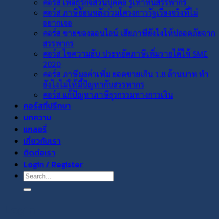
คอร์ส เพื่อธุรกิจส่วนบุคคล รู้เท่าทันสรรพากร
คอร์ส ภาษีย้อนหลังร่วมโครงการรัฐเรื่องจริงที่ไม่
อยากเจอ
คอร์ส ขายของออนไลน์ เสียภาษียังไงให้ปลอดภัยจาก
สรรพากร
คอร์ส ไขความลับ ประหยัดภาษีเพิ่มรายได้ให้ SME
2020
คอร์ส ภาษีมูลค่าเพิ่ม ยอดขายเกิน 1.8 ล้านบาท ทำ
ยังไงไม่ให้มีปัญหากับสรรพากร
คอร์ส แก้ปัญหาภาษีธุรกรรมทางการเงิน
คอร์สที่ปรึกษา
บทความ
แกลอรี่
เกี่ยวกับเรา
ติดต่อเรา
Login / Register
Search
for:
Login