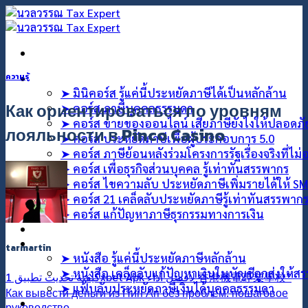
คอร์สออนไลน์
ความรู้
➤ มินิคอร์ส รู้แค่นี้ประหยัดภาษีได้เป็นหลักล้าน
Как ориентироваться по уровням
➤ คอร์ส ภาษีบุคคลธรรมดา
➤ คอร์ส ขายของออนไลน์ เสียภาษียังไงให้ปลอดภ
лояльности в Pinco Casino
➤ คอร์ส ประหยัดภาษีเพื่อผู้ประกอบการ 5.0
➤ คอร์ส ภาษีย้อนหลังร่วมโครงการรัฐเรื่องจริงที่ไม
➤ คอร์ส เพื่อธุรกิจส่วนบุคคล รู้เท่าทันสรรพากร
➤ คอร์ส ไขความลับ ประหยัดภาษีเพิ่มรายได้ให้ S
➤ คอร์ส 21 เคล็ดลับประหยัดภาษีรู้เท่าทันสรรพาก
➤ คอร์ส แก้ปัญหาภาษีธุรกรรมทางการเงิน
คอร์สที่ปรึกษา
สินค้า
tarmartin
➤ หนังสือ รู้แค่นี้ประหยัดภาษีหลักล้าน
➤ หนังสือ เคล็ดลับแก้ปัญหาเงินในบัญชีถูกส่งให้ส
كيفية تحديث تطبيق 1xbet Apk لأفضل أداء 香港機電專業學校”
➤ แฟ้บลับประหยัดภาษีเงินได้บุคคลธรรมดา
Как вывести деньги из Пин Ап без проблем: пошаговое
บทความ
руководство