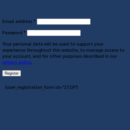
Register
Email address
*
Password
*
Your personal data will be used to support your
experience throughout this website, to manage access to
your account, and for other purposes described in our
privacy policy
.
Register
[user_registration_form id="2729"]
เข้าสู่ระบบ