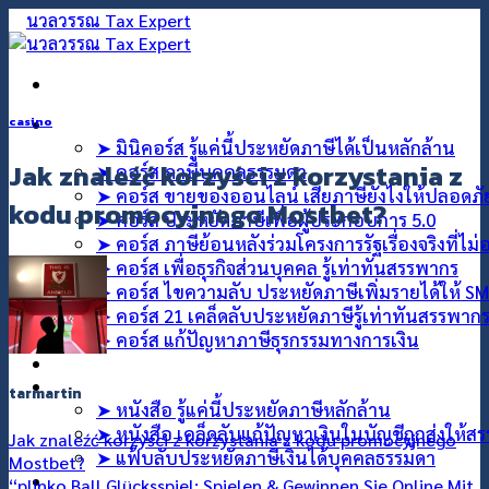
ข้าม
ไป
ยัง
เนื้อหา
คอร์สออนไลน์
casino
➤ มินิคอร์ส รู้แค่นี้ประหยัดภาษีได้เป็นหลักล้าน
Jak znaleźć korzyści z korzystania z
➤ คอร์ส ภาษีบุคคลธรรมดา
➤ คอร์ส ขายของออนไลน์ เสียภาษียังไงให้ปลอดภ
kodu promocyjnego Mostbet?
➤ คอร์ส ประหยัดภาษีเพื่อผู้ประกอบการ 5.0
➤ คอร์ส ภาษีย้อนหลังร่วมโครงการรัฐเรื่องจริงที่ไม
➤ คอร์ส เพื่อธุรกิจส่วนบุคคล รู้เท่าทันสรรพากร
➤ คอร์ส ไขความลับ ประหยัดภาษีเพิ่มรายได้ให้ S
➤ คอร์ส 21 เคล็ดลับประหยัดภาษีรู้เท่าทันสรรพาก
➤ คอร์ส แก้ปัญหาภาษีธุรกรรมทางการเงิน
คอร์สที่ปรึกษา
สินค้า
tarmartin
➤ หนังสือ รู้แค่นี้ประหยัดภาษีหลักล้าน
➤ หนังสือ เคล็ดลับแก้ปัญหาเงินในบัญชีถูกส่งให้ส
Jak znaleźć korzyści z korzystania z kodu promocyjnego
➤ แฟ้บลับประหยัดภาษีเงินได้บุคคลธรรมดา
Mostbet?
บทความ
“plinko Ball Glücksspiel: Spielen & Gewinnen Sie Online Mit