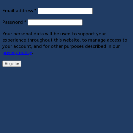
Required
Email address
*
Required
Password
*
Your personal data will be used to support your
experience throughout this website, to manage access to
your account, and for other purposes described in our
privacy policy
.
Register