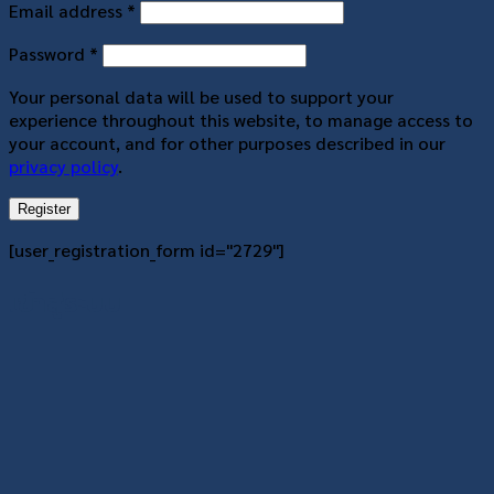
Required
Email address
*
Required
Password
*
Your personal data will be used to support your
experience throughout this website, to manage access to
your account, and for other purposes described in our
privacy policy
.
Register
[user_registration_form id="2729"]
เข้าสู่ระบบ