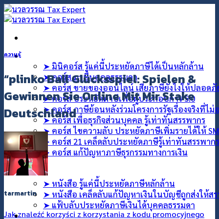
ข้าม
ไป
ยัง
เนื้อหา
คอร์สออนไลน์
ความรู้
➤ มินิคอร์ส รู้แค่นี้ประหยัดภาษีได้เป็นหลักล้าน
“plinko Ball Glücksspiel: Spielen &
➤ คอร์ส ภาษีบุคคลธรรมดา
➤ คอร์ส ขายของออนไลน์ เสียภาษียังไงให้ปลอดภ
Gewinnen Sie Online Mit Mir Stake
➤ คอร์ส ประหยัดภาษีเพื่อผู้ประกอบการ 5.0
➤ คอร์ส ภาษีย้อนหลังร่วมโครงการรัฐเรื่องจริงที่ไม
Deutschland
➤ คอร์ส เพื่อธุรกิจส่วนบุคคล รู้เท่าทันสรรพากร
➤ คอร์ส ไขความลับ ประหยัดภาษีเพิ่มรายได้ให้ S
➤ คอร์ส 21 เคล็ดลับประหยัดภาษีรู้เท่าทันสรรพาก
➤ คอร์ส แก้ปัญหาภาษีธุรกรรมทางการเงิน
คอร์สที่ปรึกษา
สินค้า
➤ หนังสือ รู้แค่นี้ประหยัดภาษีหลักล้าน
tarmartin
➤ หนังสือ เคล็ดลับแก้ปัญหาเงินในบัญชีถูกส่งให้ส
➤ แฟ้บลับประหยัดภาษีเงินได้บุคคลธรรมดา
Jak znaleźć korzyści z korzystania z kodu promocyjnego
บทความ