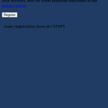
your account, and for other purposes described in our
privacy policy
.
Register
[user_registration_form id="2729"]
เข้าสู่ระบบ