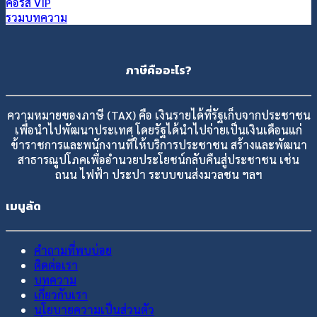
คอร์ส VIP
รวมบทความ
ภาษีคืออะไร?
ความหมายของภาษี (TAX) คือ เงินรายได้ที่รัฐเก็บจากประชาชน
เพื่อนำไปพัฒนาประเทศ โดยรัฐได้นำไปจ่ายเป็นเงินเดือนแก่
ข้าราชการและพนักงานที่ให้บริการประชาชน สร้างและพัฒนา
สาธารณูปโภคเพื่ออำนวยประโยชน์กลับคืนสู่ประชาชน เช่น
ถนน ไฟฟ้า ประปา ระบบขนส่งมวลชน ฯลฯ
เมนูลัด
คำถามที่พบบ่อย
ติดต่อเรา
บทความ
เกี่ยวกับเรา
นโยบายความเป็นส่วนตัว