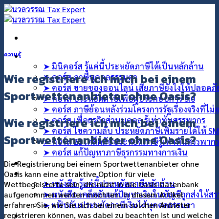
ข้าม
ไป
ยัง
เนื้อหา
คอร์สออนไลน์
ความรู้
➤ มินิคอร์ส รู้แค่นี้ประหยัดภาษีได้เป็นหลักล้าน
Wie registriere ich mich bei einem
➤ คอร์ส ภาษีบุคคลธรรมดา
➤ คอร์ส ขายของออนไลน์ เสียภาษียังไงให้ปลอดภ
Sportwettenanbieter ohne Oasis?
➤ คอร์ส ประหยัดภาษีเพื่อผู้ประกอบการ 5.0
➤ คอร์ส ภาษีย้อนหลังร่วมโครงการรัฐเรื่องจริงที่ไม
Wie registriere ich mich bei einem
➤ คอร์ส เพื่อธุรกิจส่วนบุคคล รู้เท่าทันสรรพากร
➤ คอร์ส ไขความลับ ประหยัดภาษีเพิ่มรายได้ให้ S
Sportwettenanbieter ohne Oasis?
➤ คอร์ส 21 เคล็ดลับประหยัดภาษีรู้เท่าทันสรรพาก
➤ คอร์ส แก้ปัญหาภาษีธุรกรรมทางการเงิน
คอร์สที่ปรึกษา
Die Registrierung bei einem Sportwettenanbieter ohne
สินค้า
Oasis kann eine attraktive Option für viele
➤ หนังสือ รู้แค่นี้ประหยัดภาษีหลักล้าน
Wettbegeisterte sein, die nicht in die Oasis-Datenbank
➤ หนังสือ เคล็ดลับแก้ปัญหาเงินในบัญชีถูกส่งให้ส
aufgenommen werden möchten. In diesem Artikel
erfahren Sie, wie Sie sich bei einem solchen Anbieter
➤ แฟ้บลับประหยัดภาษีเงินได้บุคคลธรรมดา
registrieren können, was dabei zu beachten ist und welche
บทความ