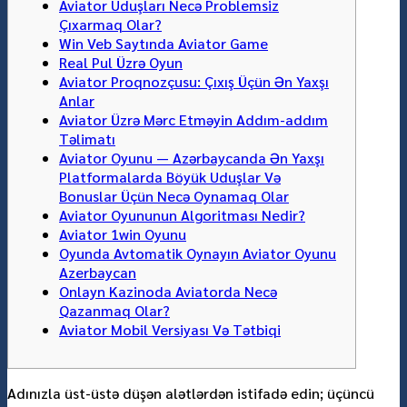
Aviator Uduşları Necə Problemsiz
Çıxarmaq Olar?
Win Veb Saytında Aviator Game
Real Pul Üzrə Oyun
Aviator Proqnozçusu: Çıxış Üçün Ən Yaxşı
Anlar
Aviator Üzrə Mərc Etməyin Addım-addım
Təlimatı
Aviator Oyunu — Azərbaycanda Ən Yaxşı
Platformalarda Böyük Uduşlar Və
Bonuslar Üçün Necə Oynamaq Olar
Aviator Oyununun Algoritması Nedir?
Aviator 1win Oyunu
Oyunda Avtomatik Oynayın Aviator Oyunu
Azerbaycan
Onlayn Kazinoda Aviatorda Necə
Qazanmaq Olar?
Aviator Mobil Versiyası Və Tətbiqi
Adınızla üst-üstə düşən alətlərdən istifadə edin; üçüncü