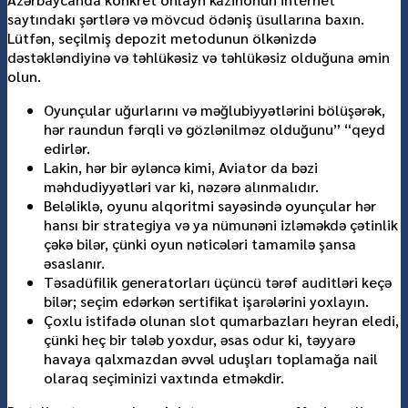
saytındakı şərtlərə və mövcud ödəniş üsullarına baxın.
Lütfən, seçilmiş depozit metodunun ölkənizdə
dəstəkləndiyinə və təhlükəsiz və təhlükəsiz olduğuna əmin
olun.
Oyunçular uğurlarını və məğlubiyyətlərini bölüşərək,
hər raundun fərqli və gözlənilməz olduğunu” “qeyd
edirlər.
Lakin, hər bir əyləncə kimi, Aviator da bəzi
məhdudiyyətləri var ki, nəzərə alınmalıdır.
Beləliklə, oyunu alqoritmi sayəsində oyunçular hər
hansı bir strategiya və ya nümunəni izləməkdə çətinlik
çəkə bilər, çünki oyun nəticələri tamamilə şansa
əsaslanır.
Təsadüfilik generatorları üçüncü tərəf auditləri keçə
bilər; seçim edərkən sertifikat işarələrini yoxlayın.
Çoxlu istifadə olunan slot qumarbazları heyran eledi,
çünki heç bir tələb yoxdur, əsas odur ki, təyyarə
havaya qalxmazdan əvvəl uduşları toplamağa nail
olaraq seçiminizi vaxtında etməkdir.