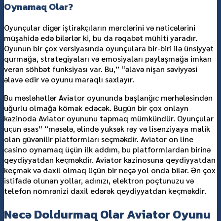
Oynamaq Olar?
Oyunçular digər iştirakçıların mərclərini və nəticələrini
müşahidə edə bilərlər ki, bu da rəqabət mühiti yaradır.
Oyunun bir çox versiyasında oyunçulara bir-biri ilə ünsiyyət
qurmağa, strategiyaları və emosiyaları paylaşmağa imkan
verən söhbət funksiyası var. Bu,” “əlavə nişan səviyyəsi
əlavə edir və oyunu maraqlı saxlayır.
Bu məsləhətlər Aviator oyununda başlanğıc mərhələsindən
uğurlu olmağa kömək edəcək. Bugün bir çox onlayn
kazinoda Aviator oyununu tapmaq mümkündür. Oyunçular
üçün əsas” “məsələ, əlində yüksək rəy və lisenziyaya malik
olan güvənilir platformları seçməkdir. Aviator on line
casino oynamaq üçün ilk addım, bu platformlardan birinə
qeydiyyatdan keçməkdir. Aviator kazinosuna qeydiyyatdan
keçmək və daxil olmaq üçün bir neçə yol onda bilər. Ən çox
istifadə olunan yollar, adınızı, elektron poçtunuzu və
telefon nömrənizi daxil edərək qeydiyyatdan keçməkdir.
Necə Doldurmaq Olar Aviator Oyunu