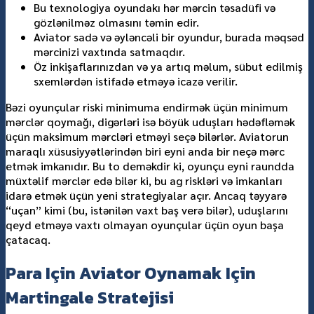
Bu texnologiya oyundakı hər mərcin təsadüfi və
gözlənilməz olmasını təmin edir.
Aviator sadə və əyləncəli bir oyundur, burada məqsəd
mərcinizi vaxtında satmaqdır.
Öz inkişaflarınızdan və ya artıq məlum, sübut edilmiş
sxemlərdən istifadə etməyə icazə verilir.
Bəzi oyunçular riski minimuma endirmək üçün minimum
mərclər qoymağı, digərləri isə böyük uduşları hədəfləmək
üçün maksimum mərcləri etməyi seçə bilərlər. Aviatorun
maraqlı xüsusiyyətlərindən biri eyni anda bir neçə mərc
etmək imkanıdır. Bu to deməkdir ki, oyunçu eyni raundda
müxtəlif mərclər edə bilər ki, bu ag riskləri və imkanları
idarə etmək üçün yeni strategiyalar açır. Ancaq təyyarə
“uçan” kimi (bu, istənilən vaxt baş verə bilər), uduşlarını
qeyd etməyə vaxtı olmayan oyunçular üçün oyun başa
çatacaq.
Para Için Aviator Oynamak Için
Martingale Stratejisi