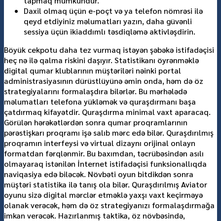
tapmaq mümkündür.
Daxil olmaq üçün e-poçt və ya telefon nömrəsi ilə
qeyd etdiyiniz məlumatları yazın, daha güvənli
sessiya üçün ikiaddımlı təsdiqləmə aktivləşdirin.
Böyük cekpotu daha tez vurmaq istəyən şəbəkə istifadəçisi
heç nə ilə qalma riskini daşıyır. Statistikanı öyrənməklə
digital qumar klublarının müştəriləri nəinki portal
administrasiyasının dürüstlüyünə əmin onda, həm də öz
strategiyalarını formalaşdıra bilərlər. Bu mərhələdə
məlumatları telefona yükləmək və quraşdırmanı başa
çatdırmaq kifayətdir. Quraşdırma minimal vaxt aparacaq.
Görülən hərəkətlərdən sonra qumar proqramlarının
pərəstişkarı proqramı işə salıb mərc edə bilər. Quraşdırılmış
proqramın interfeysi və virtual dizaynı orijinal onlayn
formatdan fərqlənmir. Bu baxımdan, təcrübəsindən asılı
olmayaraq istənilən İnternet istifadəçisi funksionallıqda
naviqasiya edə biləcək. Növbəti oyun bitdikdən sonra
müştəri statistika ilə tanış ola bilər. Quraşdırılmış Aviator
oyunu sizə digital mərclər etməklə yaxşı vaxt keçirməyə
olanak verəcək, həm də öz strategiyanızı formalaşdırmağa
imkan verəcək. Hazırlanmış taktika, öz növbəsində,