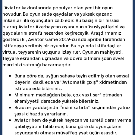
“Aviator kazinolarında populyar olan yeni bir oyun
növüdür. Bu oyun sadə qaydalar və yüksək qazanc
imkanları ilə oyunçuları cəlb edir. Bu baxışın bir hissəsi
olaraq Aviator Azərbaycan oyununun xüsusiyyətlərini və
qaydalarını ətraflı nəzərdən keçirəcəyik. Araşdırmamız
göstərdi ki, Aviator Game 2019-cu ildə Spribe tərəfindən
istifadəyə verilmiş bir oyundur. Bu oyunda istifadəçilər
virtual təyyarənin uçuşunu izləyirlər. Oyunun mahiyyəti,
təyyarə ekrandan uçmadan və dövrə bitməmişdən əvvəl
mərcinizi satmağı bacarmaqdır.
Buna görə də, uyğun sahəyə təyin edilmiş olan əmsal
dəyərini daxil edə və “Avtomatik çıxış” xidmətindən
istifadə edə bilərsiniz.
Minimum məbləğdən belə, çox vaxt sərf etmədən
əhəmiyyətli dərəcədə yüksələ bilərsiniz.
Brauzer yaddaşında “məni xatırla” seçimindən yalnız
şəxsi cihazda yararlanın.
Aviator həm də yüksək həyəcan və sürətli qərar vermə
qabiliyyətini tələb edir, buna görə də oyunçuların
soyuqqanlı olması müvəffəqiyyət üçün əsasdır.