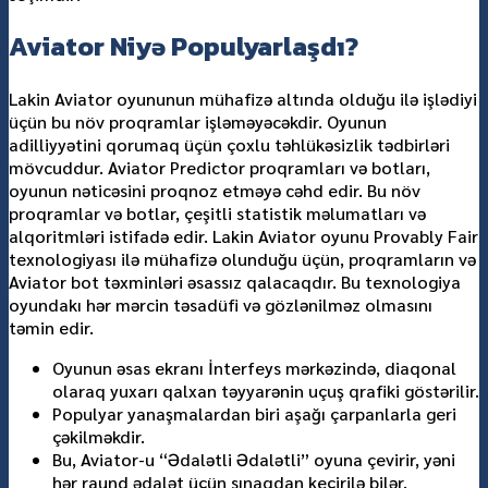
Aviator Niyə Populyarlaşdı?
Lakin Aviator oyununun mühafizə altında olduğu ilə işlədiyi
üçün bu növ proqramlar işləməyəcəkdir. Oyunun
adilliyyətini qorumaq üçün çoxlu təhlükəsizlik tədbirləri
mövcuddur. Aviator Predictor proqramları və botları,
oyunun nəticəsini proqnoz etməyə cəhd edir. Bu növ
proqramlar və botlar, çeşitli statistik məlumatları və
alqoritmləri istifadə edir. Lakin Aviator oyunu Provably Fair
texnologiyası ilə mühafizə olunduğu üçün, proqramların və
Aviator bot təxminləri əsassız qalacaqdır. Bu texnologiya
oyundakı hər mərcin təsadüfi və gözlənilməz olmasını
təmin edir.
Oyunun əsas ekranı İnterfeys mərkəzində, diaqonal
olaraq yuxarı qalxan təyyarənin uçuş qrafiki göstərilir.
Populyar yanaşmalardan biri aşağı çarpanlarla geri
çəkilməkdir.
Bu, Aviator-u “Ədalətli Ədalətli” oyuna çevirir, yəni
hər raund ədalət üçün sınaqdan keçirilə bilər.