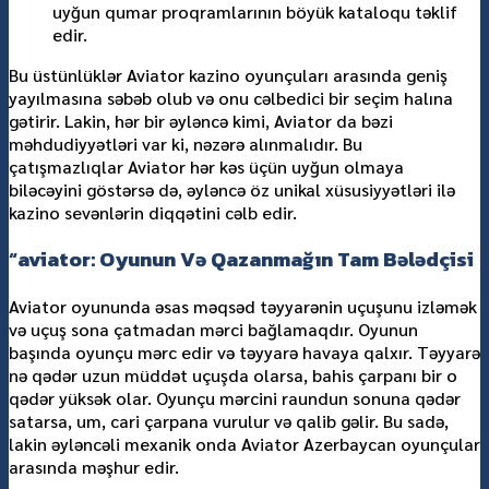
uyğun qumar proqramlarının böyük kataloqu təklif
edir.
Bu üstünlüklər Aviator kazino oyunçuları arasında geniş
yayılmasına səbəb olub və onu cəlbedici bir seçim halına
gətirir. Lakin, hər bir əyləncə kimi, Aviator da bəzi
məhdudiyyətləri var ki, nəzərə alınmalıdır. Bu
çatışmazlıqlar Aviator hər kəs üçün uyğun olmaya
biləcəyini göstərsə də, əyləncə öz unikal xüsusiyyətləri ilə
kazino sevənlərin diqqətini cəlb edir.
“aviator: Oyunun Və Qazanmağın Tam Bələdçisi
Aviator oyununda əsas məqsəd təyyarənin uçuşunu izləmək
və uçuş sona çatmadan mərci bağlamaqdır. Oyunun
başında oyunçu mərc edir və təyyarə havaya qalxır. Təyyarə
nə qədər uzun müddət uçuşda olarsa, bahis çarpanı bir o
qədər yüksək olar. Oyunçu mərcini raundun sonuna qədər
satarsa, um, cari çarpana vurulur və qalib gəlir. Bu sadə,
lakin əyləncəli mexanik onda Aviator Azerbaycan oyunçular
arasında məşhur edir.