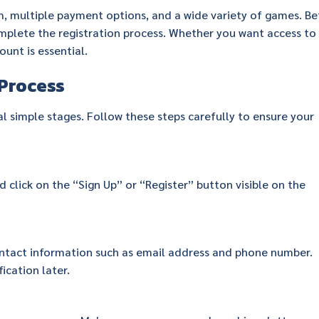
m, multiple payment options, and a wide variety of games. Be
mplete the registration process. Whether you want access to
unt is essential.
 Process
l simple stages. Follow these steps carefully to ensure your
d click on the “Sign Up” or “Register” button visible on the
contact information such as email address and phone number.
fication later.