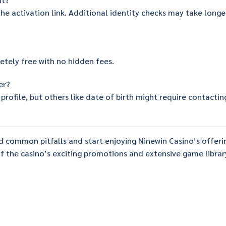
 the activation link. Additional identity checks may take longe
letely free with no hidden fees.
er?
rofile, but others like date of birth might require contactin
id common pitfalls and start enjoying Ninewin Casino’s offeri
f the casino’s exciting promotions and extensive game librar