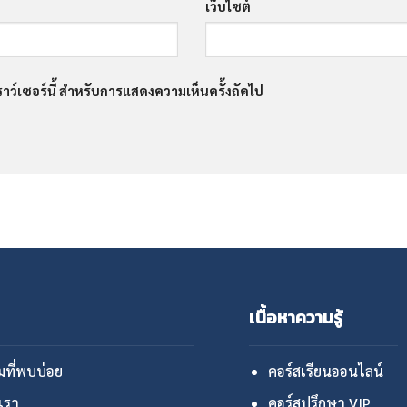
*
เว็บไซต์
บราว์เซอร์นี้ สำหรับการแสดงความเห็นครั้งถัดไป
เนื้อหาความรู้
ที่พบบ่อย
คอร์สเรียนออนไลน์
เรา
คอร์สปรึกษา VIP