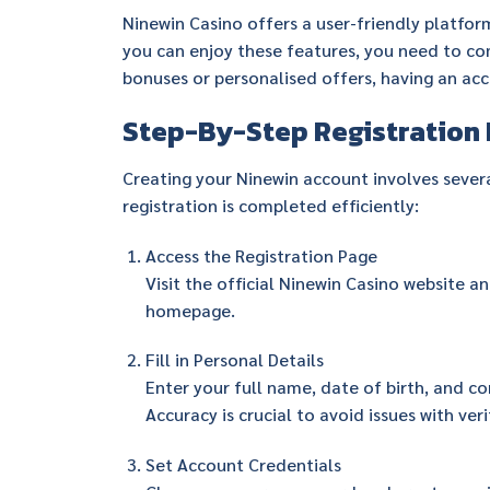
Ninewin Casino offers a user-friendly platfor
you can enjoy these features, you need to co
bonuses or personalised offers, having an acco
Step-By-Step Registration
Creating your Ninewin account involves severa
registration is completed efficiently:
Access the Registration Page
Visit the official Ninewin Casino website an
homepage.
Fill in Personal Details
Enter your full name, date of birth, and 
Accuracy is crucial to avoid issues with veri
Set Account Credentials