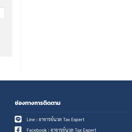
ช่องทางการติดตาม
Line : อาจารย์นวล Tax Expert
Facebook : อาจารย์นวล Tax Expert