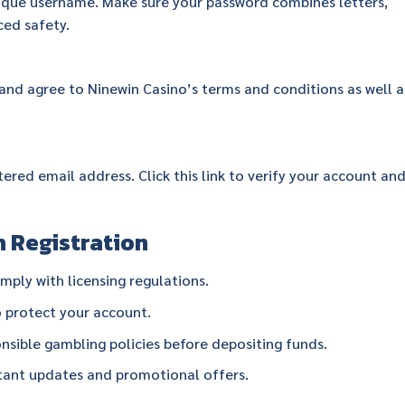
ique username. Make sure your password combines letters,
ced safety.
 and agree to Ninewin Casino’s terms and conditions as well a
stered email address. Click this link to verify your account an
h Registration
mply with licensing regulations.
o protect your account.
onsible gambling policies before depositing funds.
rtant updates and promotional offers.