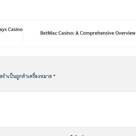
ays Casino
BetMac Casino: A Comprehensive Overvie
ูลจำเป็นถูกทำเครื่องหมาย
*