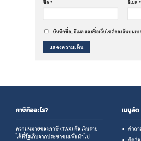
ชื่อ
*
อีเมล
บันทึกชื่อ, อีเมล และชื่อเว็บไซต์ของฉันบนเ
ภาษีคืออะไร?
เมนูลัด
ความหมายของภาษี (TAX) คือ เงินราย
คำถาม
ได้ที่รัฐเก็บจากประชาชนเพื่อนำไป
ติดต่อ