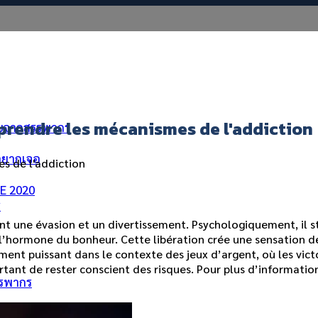
prendre les mécanismes de l'addiction
ัยจากสรรพากร
่อยากเจอ
s de l'addiction
ME 2020
ร
ant une évasion et un divertissement. Psychologiquement, il st
rmone du bonheur. Cette libération crée une sensation de pl
ent puissant dans le contexte des jeux d’argent, où les vic
rtant de rester conscient des risques. Pour plus d’informati
รรพากร