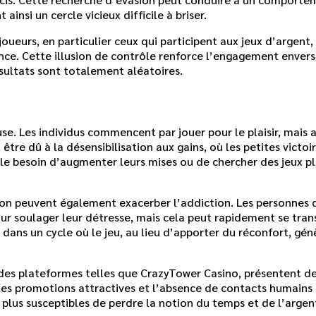
insi un cercle vicieux difficile à briser.
joueurs, en particulier ceux qui participent aux jeux d’argen
nce. Cette illusion de contrôle renforce l’engagement envers l
ésultats sont totalement aléatoires.
e. Les individus commencent par jouer pour le plaisir, mais a
être dû à la désensibilisation aux gains, où les petites victoir
 le besoin d’augmenter leurs mises ou de chercher des jeux pl
ion peuvent également exacerber l’addiction. Les personnes 
r soulager leur détresse, mais cela peut rapidement se tra
ns un cycle où le jeu, au lieu d’apporter du réconfort, génè
 des plateformes telles que CrazyTower Casino, présentent de
 les promotions attractives et l’absence de contacts humains 
lus susceptibles de perdre la notion du temps et de l’argent 