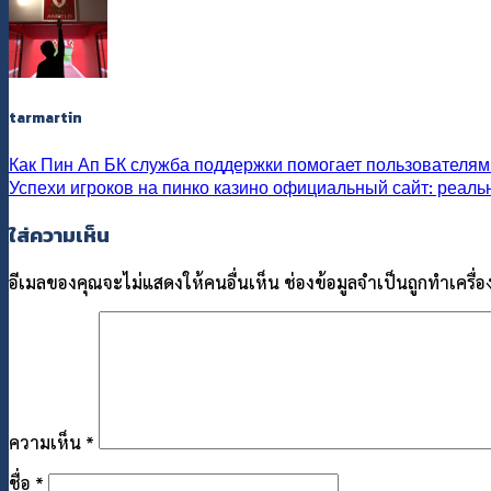
tarmartin
Как Пин Ап БК служба поддержки помогает пользователям
Успехи игроков на пинко казино официальный сайт: реаль
ใส่ความเห็น
อีเมลของคุณจะไม่แสดงให้คนอื่นเห็น
ช่องข้อมูลจำเป็นถูกทำเครื
ความเห็น
*
ชื่อ
*