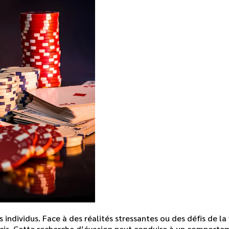
 individus. Face à des réalités stressantes ou des défis de la
ucis. Cette recherche d’évasion peut conduire à un comportem