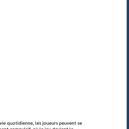
 vie quotidienne, les joueurs peuvent se
ent compulsif, où le jeu devient le