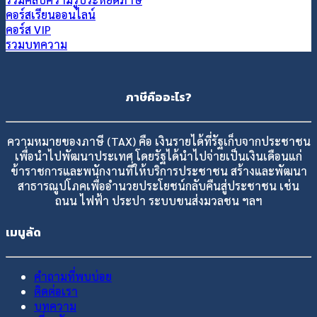
คอร์สเรียนออนไลน์
คอร์ส VIP
รวมบทความ
ภาษีคืออะไร?
ความหมายของภาษี (TAX) คือ เงินรายได้ที่รัฐเก็บจากประชาชน
เพื่อนำไปพัฒนาประเทศ โดยรัฐได้นำไปจ่ายเป็นเงินเดือนแก่
ข้าราชการและพนักงานที่ให้บริการประชาชน สร้างและพัฒนา
สาธารณูปโภคเพื่ออำนวยประโยชน์กลับคืนสู่ประชาชน เช่น
ถนน ไฟฟ้า ประปา ระบบขนส่งมวลชน ฯลฯ
เมนูลัด
คำถามที่พบบ่อย
ติดต่อเรา
บทความ