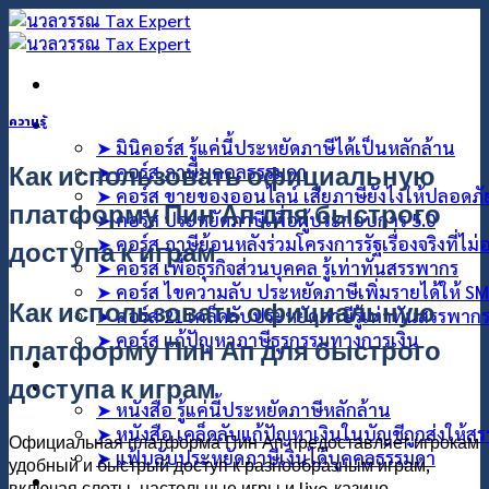
ข้าม
ไป
ยัง
เนื้อหา
คอร์สออนไลน์
ความรู้
➤ มินิคอร์ส รู้แค่นี้ประหยัดภาษีได้เป็นหลักล้าน
Как использовать официальную
➤ คอร์ส ภาษีบุคคลธรรมดา
➤ คอร์ส ขายของออนไลน์ เสียภาษียังไงให้ปลอดภ
платформу Пин Ап для быстрого
➤ คอร์ส ประหยัดภาษีเพื่อผู้ประกอบการ 5.0
➤ คอร์ส ภาษีย้อนหลังร่วมโครงการรัฐเรื่องจริงที่ไม
доступа к играм
➤ คอร์ส เพื่อธุรกิจส่วนบุคคล รู้เท่าทันสรรพากร
➤ คอร์ส ไขความลับ ประหยัดภาษีเพิ่มรายได้ให้ S
Как использовать официальную
➤ คอร์ส 21 เคล็ดลับประหยัดภาษีรู้เท่าทันสรรพาก
➤ คอร์ส แก้ปัญหาภาษีธุรกรรมทางการเงิน
платформу Пин Ап для быстрого
คอร์สที่ปรึกษา
доступа к играм
สินค้า
➤ หนังสือ รู้แค่นี้ประหยัดภาษีหลักล้าน
➤ หนังสือ เคล็ดลับแก้ปัญหาเงินในบัญชีถูกส่งให้ส
Официальная платформа Пин Ап предоставляет игрокам
➤ แฟ้บลับประหยัดภาษีเงินได้บุคคลธรรมดา
удобный и быстрый доступ к разнообразным играм,
บทความ
включая слоты, настольные игры и live-казино.