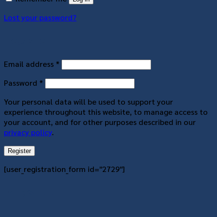
Lost your password?
Register
Required
Email address
*
Required
Password
*
Your personal data will be used to support your
experience throughout this website, to manage access to
your account, and for other purposes described in our
privacy policy
.
Register
[user_registration_form id="2729"]
เข้าสู่ระบบ