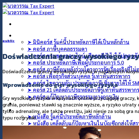
คอร์สออนไลน์
public
➤ มินิคอร์ส รู้แค่นี้ประหยัดภาษีได้เป็นหลักล้าน
➤ คอร์ส ภาษีบุคคลธรรมดา
Doświadczenia graczy wysokiego ryz
➤ คอร์ส ขายของออนไลน์ เสียภาษียังไงให้ปลอดภ
➤ คอร์ส ประหยัดภาษีเพื่อผู้ประกอบการ 5.0
➤ คอร์ส ภาษีย้อนหลังร่วมโครงการรัฐเรื่องจริงที่ไม
Doświadczenia graczy wysokiego ryzyka w najlepszych kasy
➤ คอร์ส เพื่อธุรกิจส่วนบุคคล รู้เท่าทันสรรพากร
➤ คอร์ส ไขความลับ ประหยัดภาษีเพิ่มรายได้ให้ S
Wprowadzenie do gier wysokiego ryzyka
➤ คอร์ส 21 เคล็ดลับประหยัดภาษีรู้เท่าทันสรรพาก
➤ คอร์ส แก้ปัญหาภาษีธุรกรรมทางการเงิน
Gry wysokiego ryzyka w kasynach online przyciągają graczy,
คอร์สที่ปรึกษา
grania, ponieważ stawki są znacznie wyższe, a ryzyko utraty
สินค้า
tylko adrenaliny, ale także prestiżu, jaki niesie za sobą gra 
➤ หนังสือ รู้แค่นี้ประหยัดภาษีหลักล้าน
typu rozgrywki.
➤ หนังสือ เคล็ดลับแก้ปัญหาเงินในบัญชีถูกส่งให้ส
➤ แฟ้บลับประหยัดภาษีเงินได้บุคคลธรรมดา
บทความ