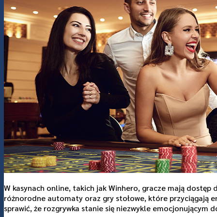
แกลอรี่
เกี่ยวกับเรา
ติดต่อเรา
W kasynach online, takich jak Winhero, gracze mają dostęp 
różnorodne automaty oraz gry stołowe, które przyciągają en
sprawić, że rozgrywka stanie się niezwykle emocjonującym 