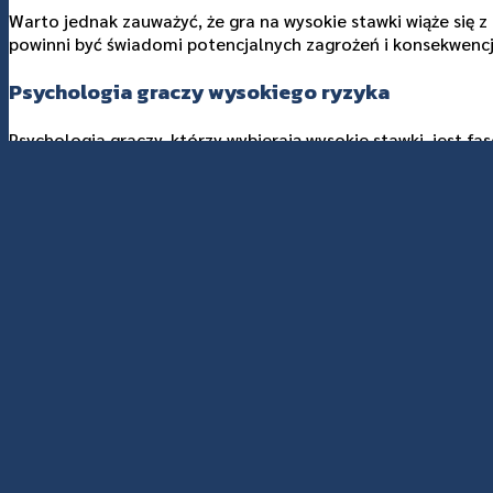
Warto jednak zauważyć, że gra na wysokie stawki wiąże się 
powinni być świadomi potencjalnych zagrożeń i konsekwencji 
Psychologia graczy wysokiego ryzyka
Psychologia graczy, którzy wybierają wysokie stawki, jest 
Gracze tacy mogą odczuwać silny dreszczyk emocji związany z
terapii emocjonalnej. Adrenalina związana z grą na dużych st
Wielu graczy wysokiego ryzyka czuje się również zmotywowa
rozsądek, co może prowadzić do problemów finansowych. Ist
wysokie stawki, jednostka może czuć się pod presją, aby dor
Zrozumienie psychologii graczy wysokiego ryzyka jest klucz
którzy muszą być świadomi swoich emocji i decyzji. Uświa
konsekwencji.
Bezpieczeństwo i odpowiedzialna gra
W dobie rosnącej popularności gier hazardowych online, be
zabezpieczenia, aby chronić dane osobowe i finansowe swoic