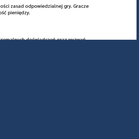
mości zasad odpowiedzialnej gry. Gracze
ość pieniędzy.
kstremalnych doświadczeń oraz wyzwań.
osobem na rozrywkę, ale także formą
 zysku często przysłania zdrowy
odowisku, gdzie inni także grają na
 praktyki, jak i dla samych graczy,
y, może pomóc uniknąć negatywnych
kie jak Winhero, stosują różnorodne
 zwracać uwagę na to, jakie środki