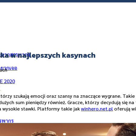
yka w najlepszych kasynach
ัยจากสรรพากร
่อยากเจอ
nach
ME 2020
ร
 którzy szukają emocji oraz szansy na znaczące wygrane. Taki
 dużych sum pieniędzy również. Gracze, którzy decydują się na
na wysokie stawki. Platformy takie jak
winhero.net.pl
oferują w
รรพากร