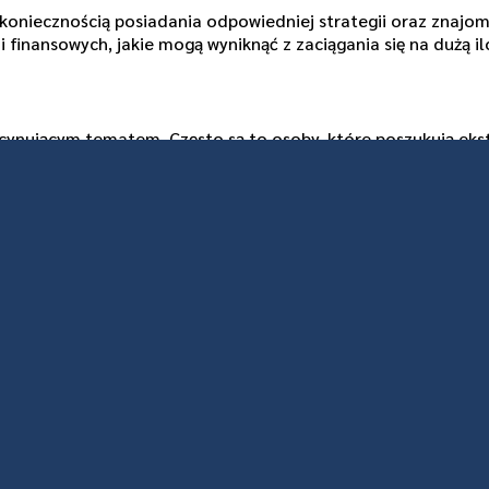
z koniecznością posiadania odpowiedniej strategii oraz znajo
finansowych, jakie mogą wyniknąć z zaciągania się na dużą il
fascynującym tematem. Często są to osoby, które poszukują e
 ryzykiem, co sprawia, że gra staje się dla nich nie tylko sp
awkach staje się dla nich uzależniająca.
nych możliwością znacznych wygranych. Pragnienie szybkiego
otnym aspektem jest również wpływ grupy rówieśniczej – w śr
ównać lub przewyższyć ich działania.
owe zarówno dla kasyn, które chcą wprowadzać odpowiedzialne
domienie sobie, że gra ma być przede wszystkim formą zabaw
zpieczeństwo graczy stało się kluczowym tematem. Kasyna, ta
h użytkowników. Gracze wysokiego ryzyka powinni szczególnie