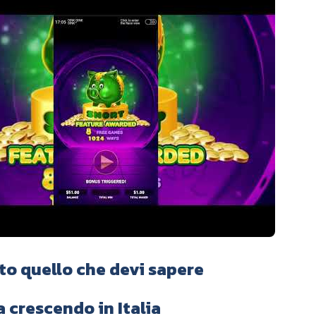
to quello che devi sapere
 crescendo in Italia