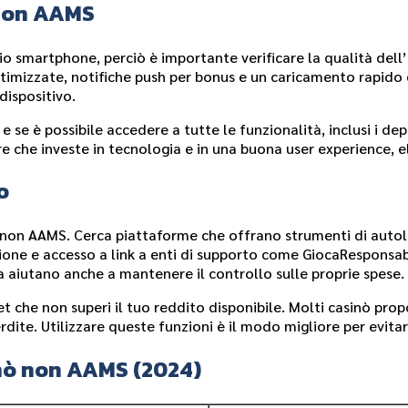
 non AAMS
o smartphone, perciò è importante verificare la qualità dell’
imizzate, notifiche push per bonus e un caricamento rapido de
dispositivo.
 se è possibile accedere a tutte le funzionalità, inclusi i depos
e che investe in tecnologia e in una buona user experience, e
o
ò non AAMS. Cerca piattaforme che offrano strumenti di autoli
sione e accesso a link a enti di supporto come GiocaResponsab
 aiutano anche a mantenere il controllo sulle proprie spese.
et che non superi il tuo reddito disponibile. Molti casinò p
ite. Utilizzare queste funzioni è il modo migliore per evita
inò non AAMS (2024)