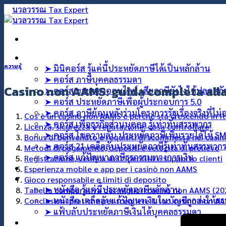
ข้าม
ไป
ยัง
เนื้อหา
คอร์สออนไลน์
ความรู้
➤ มินิคอร์ส รู้แค่นี้ประหยัดภาษีได้เป็นหลักล้าน
➤ คอร์ส ภาษีบุคคลธรรมดา
Casino non AAMS: guida completa alla
➤ คอร์ส ขายของออนไลน์ เสียภาษียังไงให้ปลอดภ
➤ คอร์ส ประหยัดภาษีเพื่อผู้ประกอบการ 5.0
➤ คอร์ส ภาษีย้อนหลังร่วมโครงการรัฐเรื่องจริงที่ไม
Cos’è un casinò non AAMS e perché sta crescendo in It
➤ คอร์ส เพื่อธุรกิจส่วนบุคคล รู้เท่าทันสรรพากร
Licenza, sicurezza e reputazione: cosa controllare
➤ คอร์ส ไขความลับ ประหยัดภาษีเพิ่มรายได้ให้ S
Bonus di benvenuto e requisiti di scommessa nei casi
➤ คอร์ส 21 เคล็ดลับประหยัดภาษีรู้เท่าทันสรรพาก
Metodi di pagamento, depositi e velocità di prelievo
➤ คอร์ส แก้ปัญหาภาษีธุรกรรมทางการเงิน
Registrazione, verifica dell’identità e supporto clienti
คอร์สที่ปรึกษา
Esperienza mobile e app per i casinò non AAMS
สินค้า
Gioco responsabile e limiti di deposito
➤ หนังสือ รู้แค่นี้ประหยัดภาษีหลักล้าน
Tabella comparativa dei migliori casinò non AAMS (20
➤ หนังสือ เคล็ดลับแก้ปัญหาเงินในบัญชีถูกส่งให้ส
Conclusioni pratiche per scegliere il tuo casinò non A
➤ แฟ้บลับประหยัดภาษีเงินได้บุคคลธรรมดา
บทความ