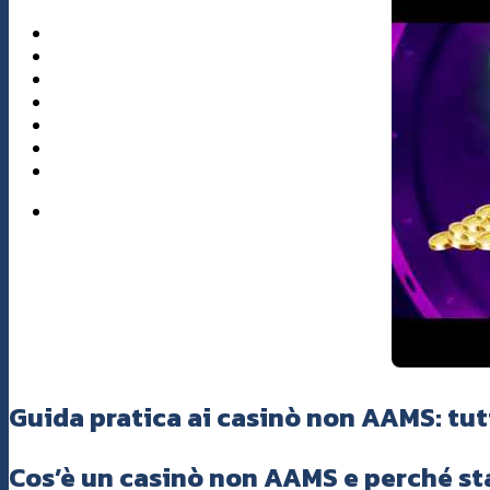
แกลอรี่
เกี่ยวกับเรา
ติดต่อเรา
Guida pratica ai casinò non AAMS: tut
Cos’è un casinò non AAMS e perché sta