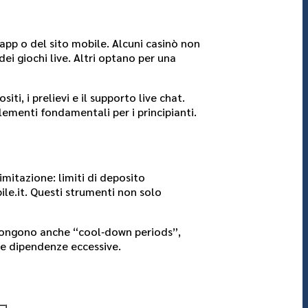
app o del sito mobile. Alcuni casinò non
i giochi live. Altri optano per una
iti, i prelievi e il supporto live chat.
lementi fondamentali per i principianti.
mitazione: limiti di deposito
ile.it. Questi strumenti non solo
ropongono anche “cool‑down periods”,
re dipendenze eccessive.