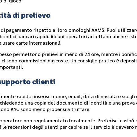
o di gioco.
ità di prelievo
 pagamento rispetto ai loro omologhi AAMS. Puoi utilizzare 
si bonifici bancari rapidi. Alcuni operatori accettano anche si
 usare carte internazionali.
 spesso permettono prelievi in meno di 24 ore, mentre i bonific
se ci sono commissioni nascoste. Un consiglio pratico è depos
importanti.
 supporto clienti
mente rapido: inserisci nome, email, data di nascita e scegli 
evi, chiedendo una copia del documento di identità e una prova
hiedono KYC sono meno propensi a truffare.
n operatore non regolamentato localmente. Preferisci casinò c
 recensioni degli utenti per capire se il servizio è davvero re