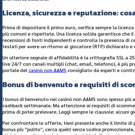
Licenza, sicurezza e reputazione: cos
Prima di depositare il primo euro, verifica sempre la licenza
più comuni e rispettate. Una licenza solida garantisce che il
recensioni di fonti indipendenti e controlla la presenza di c
testati per avere un ritorno al giocatore (RTP) dichiarato
Un ulteriore segnale di affidabilità è la crittografia SSL a 25
live 24/7 con canali multipli (chat, email, telefono), è più 
portale del
casinò non AAMS
consigliato da esperti e contro
Bonus di benvenuto e requisiti di s
I bonus di benvenuto nei casinò non AAMS sono spesso più alt
cashback settimanale. Ma attenzione ai requisiti di scomme
prima di poter prelevare. Leggi sempre le clausole: alcuni gi
Per confrontare le offerte, tieni presente anche il limite di 
bonus più “pulito”, cerca quelli senza codice promozionale,