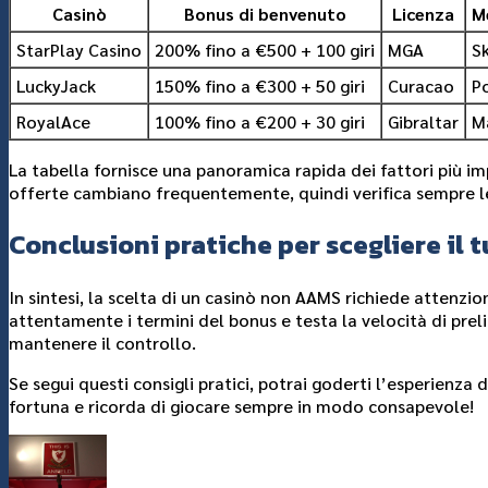
Casinò
Bonus di benvenuto
Licenza
M
StarPlay Casino
200% fino a €500 + 100 giri
MGA
Sk
LuckyJack
150% fino a €300 + 50 giri
Curacao
Po
RoyalAce
100% fino a €200 + 30 giri
Gibraltar
M
La tabella fornisce una panoramica rapida dei fattori più i
offerte cambiano frequentemente, quindi verifica sempre le 
Conclusioni pratiche per scegliere il
In sintesi, la scelta di un casinò non AAMS richiede attenzi
attentamente i termini del bonus e testa la velocità di prel
mantenere il controllo.
Se segui questi consigli pratici, potrai goderti l’esperienza 
fortuna e ricorda di giocare sempre in modo consapevole!