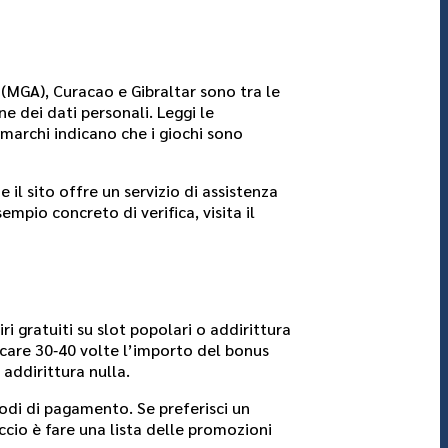
 (MGA), Curacao e Gibraltar sono tra le
ne dei dati personali. Leggi le
 marchi indicano che i giochi sono
e il sito offre un servizio di assistenza
mpio concreto di verifica, visita il
i gratuiti su slot popolari o addirittura
care 30‑40 volte l’importo del bonus
 addirittura nulla.
etodi di pagamento. Se preferisci un
cio è fare una lista delle promozioni