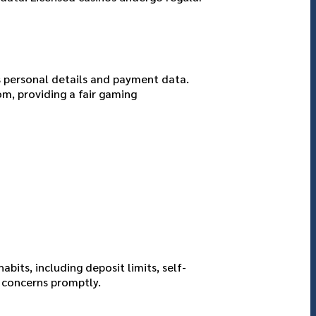
s personal details and payment data.
m, providing a fair gaming
its, including deposit limits, self-
s concerns promptly.