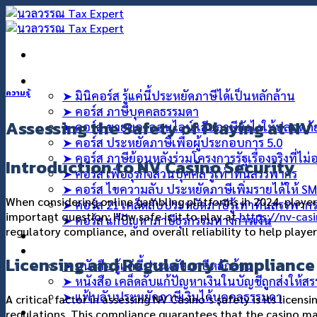
ข้าม
ไป
ยัง
เนื้อหา
คอร์สออนไลน์
ความรู้
➤ มินิคอร์ส รู้แค่นี้ประหยัดภาษีได้เป็นหลักล้าน
➤ คอร์ส ภาษีบุคคลธรรมดา
Assessing the Safety of Playing at NV
➤ คอร์ส ขายของออนไลน์ เสียภาษียังไงให้ปลอดภ
➤ คอร์ส ประหยัดภาษีเพื่อผู้ประกอบการ 5.0
➤ คอร์ส ภาษีย้อนหลังร่วมโครงการรัฐเรื่องจริงที่ไม
Introduction to NV Casino Security
➤ คอร์ส เพื่อธุรกิจส่วนบุคคล รู้เท่าทันสรรพากร
➤ คอร์ส ไขความลับ ประหยัดภาษีเพิ่มรายได้ให้ S
When considering online gambling platforms in 2024, player
➤ คอร์ส 21 เคล็ดลับประหยัดภาษีรู้เท่าทันสรรพาก
important question: How safe is it to play at
https://nv-cas
➤ คอร์ส แก้ปัญหาภาษีธุรกรรมทางการเงิน
regulatory compliance, and overall reliability to help play
คอร์สที่ปรึกษา
สินค้า
Licensing and Regulatory Compliance
➤ หนังสือ รู้แค่นี้ประหยัดภาษีหลักล้าน
➤ หนังสือ เคล็ดลับแก้ปัญหาเงินในบัญชีถูกส่งให้ส
➤ แฟ้บลับประหยัดภาษีเงินได้บุคคลธรรมดา
A critical factor in assessing NV Casino’s safety is its lice
บทความ
regulations. This compliance guarantees that the casino mai