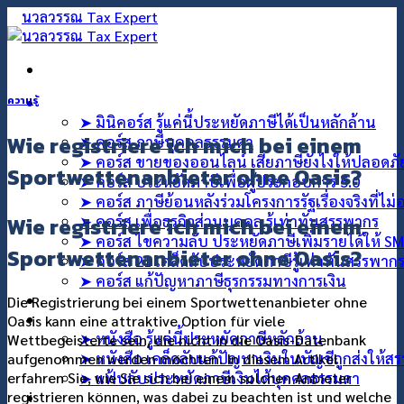
ข้าม
ไป
ยัง
เนื้อหา
คอร์สออนไลน์
ความรู้
➤ มินิคอร์ส รู้แค่นี้ประหยัดภาษีได้เป็นหลักล้าน
Wie registriere ich mich bei einem
➤ คอร์ส ภาษีบุคคลธรรมดา
➤ คอร์ส ขายของออนไลน์ เสียภาษียังไงให้ปลอดภ
Sportwettenanbieter ohne Oasis?
➤ คอร์ส ประหยัดภาษีเพื่อผู้ประกอบการ 5.0
➤ คอร์ส ภาษีย้อนหลังร่วมโครงการรัฐเรื่องจริงที่ไม
Wie registriere ich mich bei einem
➤ คอร์ส เพื่อธุรกิจส่วนบุคคล รู้เท่าทันสรรพากร
➤ คอร์ส ไขความลับ ประหยัดภาษีเพิ่มรายได้ให้ S
Sportwettenanbieter ohne Oasis?
➤ คอร์ส 21 เคล็ดลับประหยัดภาษีรู้เท่าทันสรรพาก
➤ คอร์ส แก้ปัญหาภาษีธุรกรรมทางการเงิน
คอร์สที่ปรึกษา
Die Registrierung bei einem Sportwettenanbieter ohne
สินค้า
Oasis kann eine attraktive Option für viele
➤ หนังสือ รู้แค่นี้ประหยัดภาษีหลักล้าน
Wettbegeisterte sein, die nicht in die Oasis-Datenbank
➤ หนังสือ เคล็ดลับแก้ปัญหาเงินในบัญชีถูกส่งให้ส
aufgenommen werden möchten. In diesem Artikel
erfahren Sie, wie Sie sich bei einem solchen Anbieter
➤ แฟ้บลับประหยัดภาษีเงินได้บุคคลธรรมดา
registrieren können, was dabei zu beachten ist und welche
บทความ