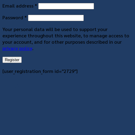
Required
Email address
*
Required
Password
*
Your personal data will be used to support your
experience throughout this website, to manage access to
your account, and for other purposes described in our
privacy policy
.
Register
[user_registration_form id="2729"]
เข้าสู่ระบบ