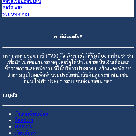
คอร์สเรียนออนไลน์
คอร์ส VIP
รวมบทความ
ภาษีคืออะไร?
ความหมายของภาษี (TAX) คือ เงินรายได้ที่รัฐเก็บจากประชาชน
เพื่อนำไปพัฒนาประเทศ โดยรัฐได้นำไปจ่ายเป็นเงินเดือนแก่
ข้าราชการและพนักงานที่ให้บริการประชาชน สร้างและพัฒนา
สาธารณูปโภคเพื่ออำนวยประโยชน์กลับคืนสู่ประชาชน เช่น
ถนน ไฟฟ้า ประปา ระบบขนส่งมวลชน ฯลฯ
เมนูลัด
คำถามที่พบบ่อย
ติดต่อเรา
บทความ
เกี่ยวกับเรา