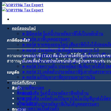
ข้าม
ไป
ยัง
เนื้อหา
คอร์สออนไลน์
➤ มินิคอร์ส รู้แค่นี้ประหยัดภาษีได้เป็นหลักล้าน
➤ คอร์ส ภาษีบุคคลธรรมดา
ภาษีคืออะไร?
➤ คอร์ส ขายของออนไลน์ เสียภาษียังไงให้ปลอดภ
➤ คอร์ส ประหยัดภาษีเพื่อผู้ประกอบการ 5.0
➤ คอร์ส ภาษีย้อนหลังร่วมโครงการรัฐเรื่องจริงที่ไม
ความหมายของภาษี (TAX) คือ เงินรายได้ที่รัฐเก็บจากประชา
➤ คอร์ส เพื่อธุรกิจส่วนบุคคล รู้เท่าทันสรรพากร
สาธารณูปโภคเพื่ออำนวยประโยชน์กลับคืนสู่ประชาชน เช่น
➤ คอร์ส ไขความลับ ประหยัดภาษีเพิ่มรายได้ให้ S
➤ คอร์ส 21 เคล็ดลับประหยัดภาษีรู้เท่าทันสรรพาก
เมนูลัด
➤ คอร์ส แก้ปัญหาภาษีธุรกรรมทางการเงิน
คอร์สที่ปรึกษา
สินค้า
คำถามที่พบบ่อย
ติดต่อเรา
➤ หนังสือ รู้แค่นี้ประหยัดภาษีหลักล้าน
บทความ
➤ หนังสือ เคล็ดลับแก้ปัญหาเงินในบัญชีถูกส่งให้ส
เกี่ยวกับเรา
➤ แฟ้บลับประหยัดภาษีเงินได้บุคคลธรรมดา
นโยบายความเป็นส่วนตัว
บทความ