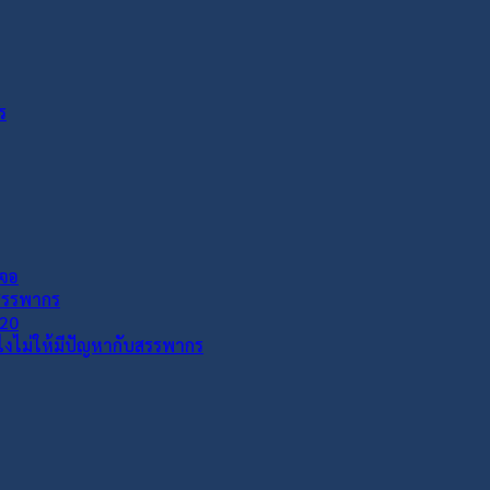
ร
เจอ
กสรรพากร
020
งไงไม่ให้มีปัญหากับสรรพากร