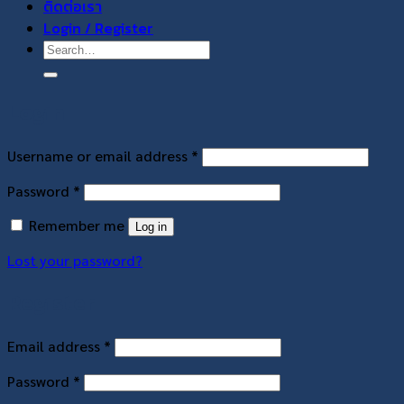
ติดต่อเรา
Login / Register
Search
for:
Login
Required
Username or email address
*
Required
Password
*
Remember me
Log in
Lost your password?
Register
Required
Email address
*
Required
Password
*