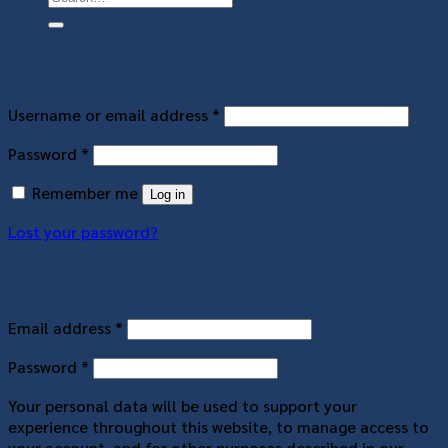
Login
Username or email address
*
Password
*
Remember me
Log in
Lost your password?
Register
Email address
*
Password
*
Your personal data will be used to support your
experience throughout this website, to manage access to
your account, and for other purposes described in our