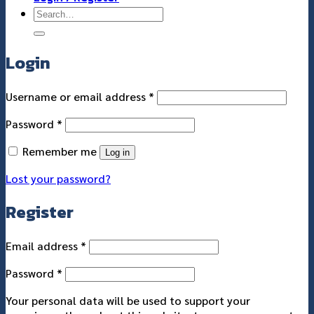
Login
Username or email address
*
Password
*
Remember me
Log in
Lost your password?
Register
Email address
*
Password
*
Your personal data will be used to support your