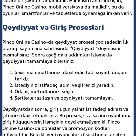
sürətli bir şəkildə tamamlanır. Hər kəsin rahatlığı üçün,
Pinco Online Casino, mobil versiyaya da malikdir, bu da
oyunları smartfonlar və tabletlərdə oynamağa imkan verir.
Qeydiyyat və Giriş Prosesləri
Pinco Online Casino-da qeydiyyat prosesi çox sadədir. İlk
olaraq, saytın ana səhifəsində “Qeydiyyat” düyməsini
basmalısınız. Sonra aşağıdakı addımları izləməklə
qeydiyyatı tamamlaya bilərsiniz:
Şəxsi məlumatlarınızı daxil edin (ad, soyad, doğum
tarixi).
İstədiyiniz istifadəçi adını və şifrənizi yaradın.
Ödəniş metodlarınızı seçin.
Şərtlərlə razılaşın və qeydiyyatı tamamlayın.
Qeydiyyatdan sonra, giriş üçün yalnız istifadəçi adınızı və
şifrənizi daxil etməlisiniz. Bu proses, sizə kazino oyunlarına
giriş hüququ verir. Həmçinin qeyd etməliyəm ki, Pinco
Online Casino-da bonuslar və promosyon kodları
mövcuddur. Belə ki, yeni oyunçular xüsusi bonuslar əldə