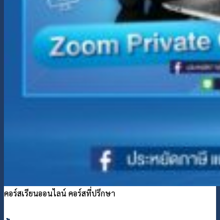
คอร์สเรียนออนไลน์
คอร์สที่ปรึกษา