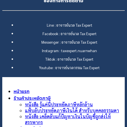
ช่องทางการติดตาม
Line : อาจารย์นวล Tax Expert
Facebook : อาจารย์นวล Tax Expert
Messenger : อาจารย์นวล Tax Expert
Instagram : taxexpert.nuarnwhan
Tiktok : อาจารย์นวล Tax Expert
Youtube : อาจารย์นวลวรรณ Tax Expert
หน้าแรก
ร้านค้าประหยัดภาษี
หนังสือ รู้แค่นี้ประหยัดภาษีหลักล้าน
แฟ้บลับประหยัดภาษีเงินได้ สำหรับบุคคลธรรมดา
หนังสือ เคล็ดลับแก้ปัญหาเงินในบัญชีถูกส่งให้
สรรพากร