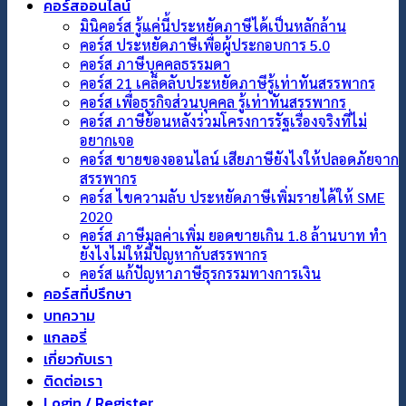
คอร์สออนไลน์
มินิคอร์ส รู้แค่นี้ประหยัดภาษีได้เป็นหลักล้าน
คอร์ส ประหยัดภาษีเพื่อผู้ประกอบการ 5.0
คอร์ส ภาษีบุคคลธรรมดา
คอร์ส 21 เคล็ดลับประหยัดภาษีรู้เท่าทันสรรพากร
คอร์ส เพื่อธุรกิจส่วนบุคคล รู้เท่าทันสรรพากร
คอร์ส ภาษีย้อนหลังร่วมโครงการรัฐเรื่องจริงที่ไม่
อยากเจอ
คอร์ส ขายของออนไลน์ เสียภาษียังไงให้ปลอดภัยจาก
สรรพากร
คอร์ส ไขความลับ ประหยัดภาษีเพิ่มรายได้ให้ SME
2020
คอร์ส ภาษีมูลค่าเพิ่ม ยอดขายเกิน 1.8 ล้านบาท ทำ
ยังไงไม่ให้มีปัญหากับสรรพากร
คอร์ส แก้ปัญหาภาษีธุรกรรมทางการเงิน
คอร์สที่ปรึกษา
บทความ
แกลอรี่
เกี่ยวกับเรา
ติดต่อเรา
Login / Register