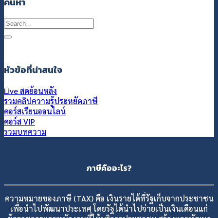
ค้นหา
หัวข้อที่น่าสนใจ
Live สดย้อนหลัง
รวมคลิปความรู้ประหยัดภาษี
คอร์สเรียนออนไลน์
คอร์ส VIP
รวมบทความ
ภาษีคืออะไร?
ความหมายของภาษี (TAX) คือ เงินรายได้ที่รัฐเก็บจากประชาชน
เพื่อนำไปพัฒนาประเทศ โดยรัฐได้นำไปจ่ายเป็นเงินเดือนแก่