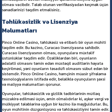
olması vacibdir. Tələb olunan verifikasiyadan keçmək üçün
sənədlərinizi təqdim etməlisiniz.
Təhlükəsizlik və Lisenziya
Məlumatları
Pinco Online Casino, təhlükəsiz və etibarlı bir oyun mühiti
təqdim edir. Bu kazino, Curacao lisenziyasına sahibdir.
Curacao lisenziyasının olması, oyunçulara müxtəlif
üstünlüklər təqdim edir. Özəlliklərdən biri, oyunların
ədalətli olmasını təmin edən müstəqil auditlərin həyata
keçirilməsi, yəni oyunların təsadüfi olmasını sübut edən bir
sistemdir. Pinco Online Casino, həmçinin müasir şifrələmə
texnologiyalarını istifadə edir, beləliklə oyunçuların şəxsi
və maliyyə məlumatları qorunur.
Oyunçular, təhlükəsizlik və gizlilik tədbirlərinin mütləq
müzakirə edilməsi üçün, əmin olmalıdırlar ki, aşkar vergi və
mülkiyyət tələblərinə uyğun bir kazino ilə məşğuldurlar. Bu,
oyun mühitinin düzgünlüyünü və təhlükəsizliyini təmin edir.