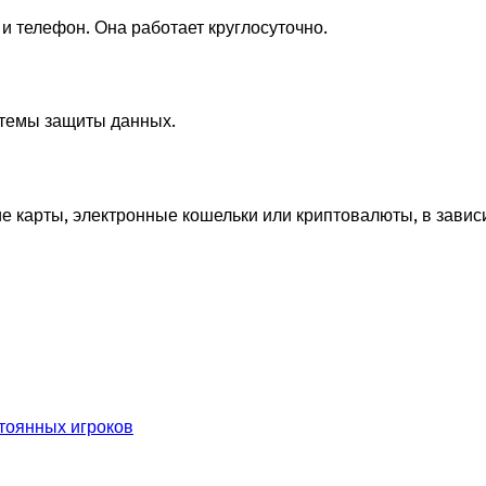
и телефон. Она работает круглосуточно.
стемы защиты данных.
 карты, электронные кошельки или криптовалюты, в завис
стоянных игроков