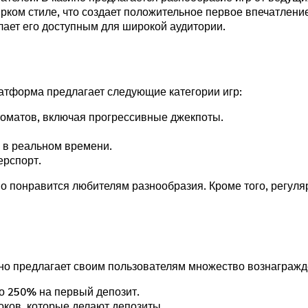
рком стиле, что создает положительное первое впечатление.
лает его доступным для широкой аудитории.
латформа предлагает следующие категории игр:
оматов, включая прогрессивные джекпоты.
 в реальном времени.
ерспорт.
о понравится любителям разнообразия. Кроме того, регуляр
ино предлагает своим пользователям множество вознагражд
до 250% на первый депозит.
оков, которые делают депозиты.