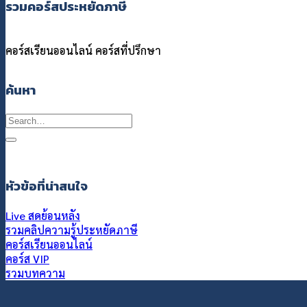
รวมคอร์สประหยัดภาษี
คอร์สเรียนออนไลน์
คอร์สที่ปรึกษา
ค้นหา
Search
for:
หัวข้อที่น่าสนใจ
Live สดย้อนหลัง
รวมคลิปความรู้ประหยัดภาษี
คอร์สเรียนออนไลน์
คอร์ส VIP
รวมบทความ