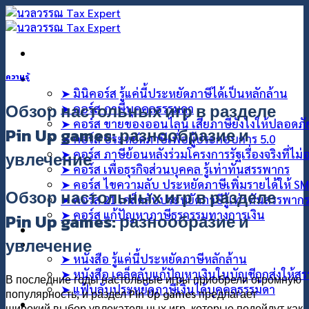
ข้าม
ไป
ยัง
เนื้อหา
คอร์สออนไลน์
ความรู้
➤ มินิคอร์ส รู้แค่นี้ประหยัดภาษีได้เป็นหลักล้าน
Обзор настольных игр в разделе
➤ คอร์ส ภาษีบุคคลธรรมดา
➤ คอร์ส ขายของออนไลน์ เสียภาษียังไงให้ปลอดภ
Pin Up games: разнообразие и
➤ คอร์ส ประหยัดภาษีเพื่อผู้ประกอบการ 5.0
➤ คอร์ส ภาษีย้อนหลังร่วมโครงการรัฐเรื่องจริงที่ไม
увлечение
➤ คอร์ส เพื่อธุรกิจส่วนบุคคล รู้เท่าทันสรรพากร
➤ คอร์ส ไขความลับ ประหยัดภาษีเพิ่มรายได้ให้ S
Обзор настольных игр в разделе
➤ คอร์ส 21 เคล็ดลับประหยัดภาษีรู้เท่าทันสรรพาก
➤ คอร์ส แก้ปัญหาภาษีธุรกรรมทางการเงิน
Pin Up games: разнообразие и
คอร์สที่ปรึกษา
увлечение
สินค้า
➤ หนังสือ รู้แค่นี้ประหยัดภาษีหลักล้าน
➤ หนังสือ เคล็ดลับแก้ปัญหาเงินในบัญชีถูกส่งให้ส
В последние годы настольные игры приобрели огромную
➤ แฟ้บลับประหยัดภาษีเงินได้บุคคลธรรมดา
популярность, и раздел Pin Up games предлагает
บทความ
широкий выбор увлекательных игр, которые подойдут как