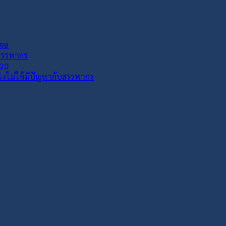
เจอ
กสรรพากร
020
งไงไม่ให้มีปัญหากับสรรพากร