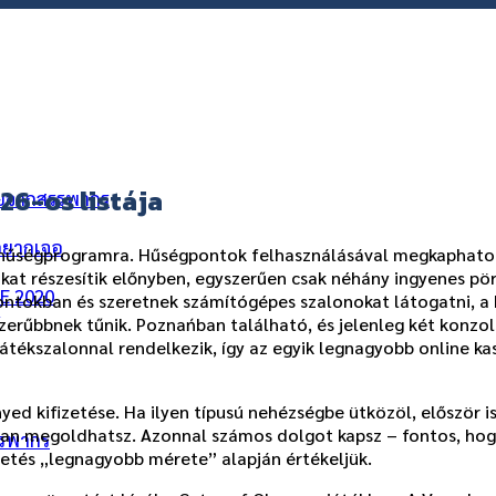
26-os listája
ัยจากสรรพากร
่อยากเจอ
erű hűségprogramra. Hűségpontok felhasználásával megkaphat
kat részesítik előnyben, egyszerűen csak néhány ingyenes p
ME 2020
ntokban és szeretnek számítógépes szalonokat látogatni, a 
ร
zerűbbnek tűnik. Poznańban található, és jelenleg két konzo
tékszalonnal rendelkezik, így az egyik legnagyobb online kas
d kifizetése. Ha ilyen típusú nehézségbe ütközöl, először is e
an megoldhatsz. Azonnal számos dolgot kapsz – fontos, hogy o
รรพากร
rdetés „legnagyobb mérete” alapján értékeljük.