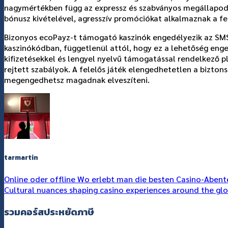
nagymértékben függ az expressz és szabványos megállapodáso
bónusz kivételével, agresszív promóciókat alkalmaznak a fe
Bizonyos ecoPayz-t támogató kaszinók engedélyezik az SMS-e
kaszinókódban, függetlenül attól, hogy ez a lehetőség enge
kifizetésekkel és lengyel nyelvű támogatással rendelkező 
rejtett szabályok. A felelős játék elengedhetetlen a bizton
megengedhetsz magadnak elveszíteni.
tarmartin
Online oder offline Wo erlebt man die besten Casino-Abent
Cultural nuances shaping casino experiences around the gl
รวมคอร์สประหยัดภาษี