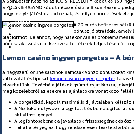
A SpinBetter Kaszinó az IGCISFREESLOTY kódot és 150 ingye
a POLSKIEKASYNO kódot népszerűsíti, a Bison Kaszinó pedig 
แกลอรี่
hogy melyik játékhoz tartoznak, és milyen pörgetések elege
เกี่ยวกับเรา
ติดต่อเรา
A 20 eurós befizetés nélkül
bónusz jó stratégia, amely 
platformot. De ahhoz, hogy hatékonyan és problémamentesen
bónusz aktiválásától kezdve a feltételek teljesítésén át a 
Lemon casino ingyen porgetes – A bón
A nagyszerű online kaszinók nemcsak vonzó bónuszokat kínál
változatát és típusát
lemon casino ingyen porgetes
tapaszt
élvezhetünk. Továbbá a játékok gyümölcsjátékokra, jokerjá
meg közelebbről az ezekre az ajánlatokra vonatkozó feltét
A pörgetőktől kapott maximális díj általában kétszáz 
A No-lokomotywownia egy teszt és bemelegítés, az üdv
aktivitást igényel.
A legfontosabbnak a javaslatok frissességének és ősz
Tehát a lényeg az, hogy rendszeresen teszteld a bónusz