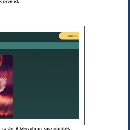
k örvend.
k során. A kényelmes kaszinójáték