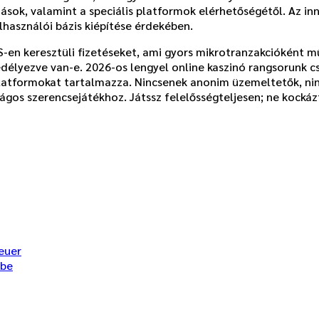
k, valamint a speciális platformok elérhetőségétől. Az inno
lhasználói bázis kiépítése érdekében.
n keresztüli fizetéseket, ami gyors mikrotranzakcióként műk
délyezve van-e. 2026-os lengyel online kaszinó rangsorunk cs
platformokat tartalmazza. Nincsenek anonim üzemeltetők, nin
ságos szerencsejátékhoz. Játssz felelősségteljesen; ne kocká
euer
obe