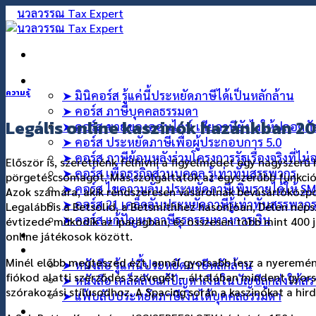
ข้าม
ไป
ยัง
เนื้อหา
คอร์สออนไลน์
ความรู้
➤ มินิคอร์ส รู้แค่นี้ประหยัดภาษีได้เป็นหลักล้าน
➤ คอร์ส ภาษีบุคคลธรรมดา
Legális online kaszinók hazánkban 20
➤ คอร์ส ขายของออนไลน์ เสียภาษียังไงให้ปลอดภ
➤ คอร์ส ประหยัดภาษีเพื่อผู้ประกอบการ 5.0
➤ คอร์ส ภาษีย้อนหลังร่วมโครงการรัฐเรื่องจริงที่ไม
Először is, szeretnénk felhívni a figyelmedet egy nagysz
➤ คอร์ส เพื่อธุรกิจส่วนบุคคล รู้เท่าทันสรรพากร
pörgetéscsomagot. Más szolgáltatók az egyszerűbb funkció
➤ คอร์ส ไขความลับ ประหยัดภาษีเพิ่มรายได้ให้ S
Azok számára, akik rendszeresen vásárolnak bevásárlóközpo
➤ คอร์ส 21 เคล็ดลับประหยัดภาษีรู้เท่าทันสรรพาก
Legalábbis a Betsolid, a Betsmithhez hasonlóan, Délen néps
➤ คอร์ส แก้ปัญหาภาษีธุรกรรมทางการเงิน
évtizede működik az iparágban, és összesen több mint 400 já
คอร์สที่ปรึกษา
online játékosok között.
สินค้า
Minél előbb megteszed ezt, annál gyorsabb lesz a nyereménye
➤ หนังสือ รู้แค่นี้ประหยัดภาษีหลักล้าน
fiókod alatti szerződés szövegét – általában mindent gyors
➤ หนังสือ เคล็ดลับแก้ปัญหาเงินในบัญชีถูกส่งให้ส
szórakozási stílusodhoz. A Spacing során a kaszinókat a hi
➤ แฟ้บลับประหยัดภาษีเงินได้บุคคลธรรมดา
บทความ