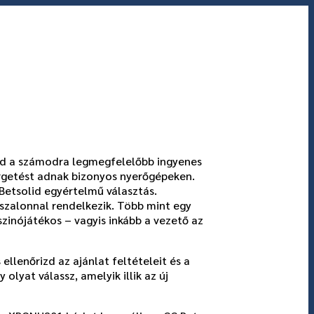
od a számodra legmegfelelőbb ingyenes
örgetést adnak bizonyos nyerőgépeken.
Betsolid egyértelmű választás.
lszalonnal rendelkezik. Több mint egy
zinójátékos – vagyis inkább a vezető az
llenőrizd az ajánlat feltételeit és a
lyat válassz, amelyik illik az új