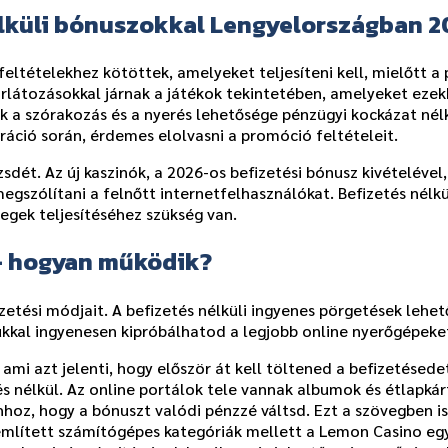
nélküli bónuszokkal Lengyelországban 
eltételekhez kötöttek, amelyeket teljesíteni kell, mielőtt a
látozásokkal járnak a játékok tekintetében, amelyeket ezekk
k a szórakozás és a nyerés lehetősége pénzügyi kockázat nél
tráció során, érdemes elolvasni a promóció feltételeit.
dét. Az új kaszinók, a 2026-os befizetési bónusz kivételével,
gszólítani a felnőtt internetfelhasználókat. Befizetés nélkü
zegek teljesítéséhez szükség van.
 – hogyan működik?
etési módjait. A befizetés nélküli ingyenes pörgetések lehető
kkal ingyenesen kipróbálhatod a legjobb online nyerőgépeket
ami azt jelenti, hogy először át kell töltened a befizetésed
 nélkül. Az online portálok tele vannak albumok és étlapkárt
hhoz, hogy a bónuszt valódi pénzzé váltsd. Ezt a szövegben 
említett számítógépes kategóriák mellett a Lemon Casino egy 