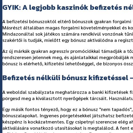
GYIK: A legjobb kaszinók befizetés 
A befizetési bónuszoktól eltérő bónuszok gyakran forgalmi f
Másrészt általában magas forgalmi követelményekkel és kor
Mindazonáltal sok játékos számára rendkívül vonzónak tűni
szakértői is tudják, mielőtt egy bónusz aktiválódna a regisz
Az új márkák gyakran agresszív promóciókkal támadják a tőzs
rendszeresen jelennek meg, és ajánlataikkal megpróbálják me
bónusz is elérhető, kifizetési lehetőséggel, de bizonyos öss
Befizetés nélküli bónusz kifizetéssel
A weboldal szabályzata meghatározza a banki kifizetések fiz
pörgesd meg a kiválasztott nyerőgépek tárcsáit. Használatu
Egy másik fontos tényező, hogy ez a bónusz "nem tapadós", 
bónuszalapokat. Ingyenes pörgetésekkel játszhatsz befizetés
készpénz is kockázatmentes. Egy csipetnyi szerencse elég a
aktiválására vonatkozó utasításokat is megtalálod. A fent 