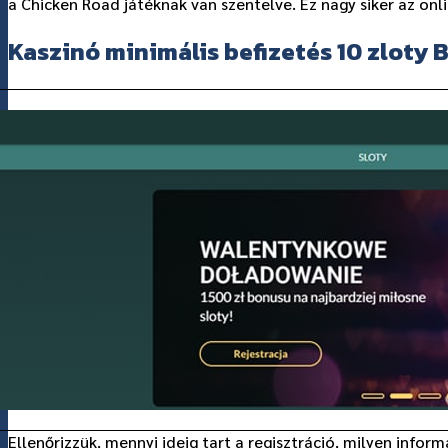
a Chicken Road játéknak van szentelve. Ez nagy siker az on
Kaszinó minimális befizetés 10 zloty 
Ellenőrizzük, mennyi ideig tart a regisztráció, milyen info