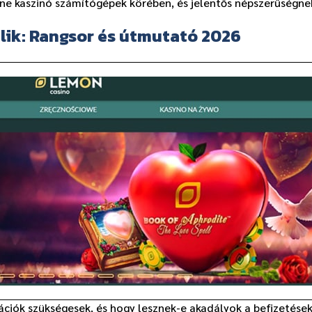
line kaszinó számítógépek körében, és jelentős népszerűségne
Blik: Rangsor és útmutató 2026
rmációk szükségesek, és hogy lesznek-e akadályok a befizetése