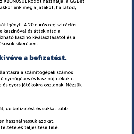
az XBONUS01 kódot használja, a GG Bet
kkor érik meg a játékot, ha látod,
át igényli. A 20 eurós regisztrációs
e kaszinóval és áttekintsd a
ható kaszinó kiválasztásától és a
tékosok sikerében.
ivéve a befizetést.
pillantásra a számítógépek számos
ű nyerőgépes és kaszinójátékokat
 és gyors játékokra oszlanak. Nézzük
, de befizetést és sokkal több
en használhassuk azokat.
eltételek teljesítése felé.