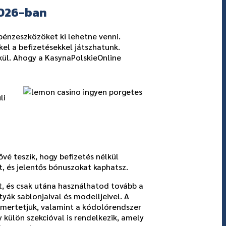
2026-ban
 pénzeszközöket ki lehetne venni.
el a befizetésekkel játszhatunk.
kül. Ahogy a KasynaPolskieOnline
li
vé teszik, hogy befizetés nélkül
, és jelentős bónuszokat kaphatsz.
et, és csak utána használhatod tovább a
yák sablonjaival és modelljeivel. A
ismertetjük, valamint a kódolórendszer
külön szekcióval is rendelkezik, amely