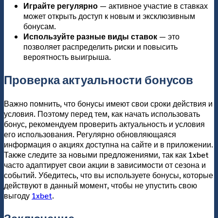
Играйте регулярно
— активное участие в ставках
может открыть доступ к новым и эксклюзивным
бонусам.
Используйте разные виды ставок
— это
позволяет распределить риски и повысить
вероятность выигрыша.
Проверка актуальности бонусов
Важно помнить, что бонусы имеют свои сроки действия и
условия. Поэтому перед тем, как начать использовать
бонус, рекомендуем проверить актуальность и условия
его использования. Регулярно обновляющаяся
информация о акциях доступна на сайте и в приложении.
Также следите за новыми предложениями, так как 1xbet
часто адаптирует свои акции в зависимости от сезона и
событий. Убедитесь, что вы используете бонусы, которые
действуют в данный момент, чтобы не упустить свою
выгоду
1xbet
.