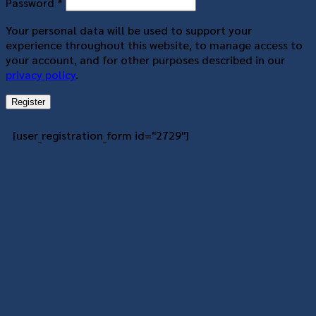
Password
*
Your personal data will be used to support your
experience throughout this website, to manage access to
your account, and for other purposes described in our
privacy policy
.
Register
[user_registration_form id="2729"]
เข้าสู่ระบบ