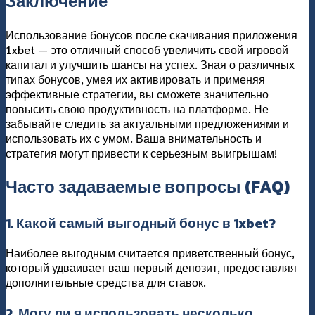
Заключение
Использование бонусов после скачивания приложения
1xbet — это отличный способ увеличить свой игровой
капитал и улучшить шансы на успех. Зная о различных
типах бонусов, умея их активировать и применяя
эффективные стратегии, вы сможете значительно
повысить свою продуктивность на платформе. Не
забывайте следить за актуальными предложениями и
использовать их с умом. Ваша внимательность и
стратегия могут привести к серьезным выигрышам!
Часто задаваемые вопросы (FAQ)
1. Какой самый выгодный бонус в 1xbet?
Наиболее выгодным считается приветственный бонус,
который удваивает ваш первый депозит, предоставляя
дополнительные средства для ставок.
2. Могу ли я использовать несколько