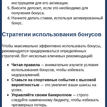
инструкциям для его активации.
Внесите депозит, если это необходимо для
получения бонуса.
Начните делать ставки, используя активированный
бонус.
Стратегии использования бонусов
Чтобы максимально эффективно использовать бонусы,
рекомендуется придерживаться определённых
стратегий. Вот несколько ключевых рекомендаций:
Читая правила
— внимательно изучите условия
использования бонусов, чтобы избежать
недоразумений.
Ставьте на спортивные события с высокой
вероятностью
— это увеличит ваши шансы на
успех.
Управляйте своим банкроллом
— строго
следуйте намеченному бюджету, чтобы избежать
чрезмерных потерь.