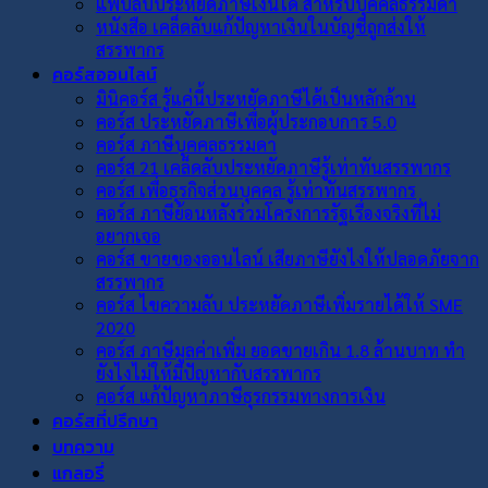
แฟ้บลับประหยัดภาษีเงินได้ สำหรับบุคคลธรรมดา
หนังสือ เคล็ดลับแก้ปัญหาเงินในบัญชีถูกส่งให้
สรรพากร
คอร์สออนไลน์
มินิคอร์ส รู้แค่นี้ประหยัดภาษีได้เป็นหลักล้าน
คอร์ส ประหยัดภาษีเพื่อผู้ประกอบการ 5.0
คอร์ส ภาษีบุคคลธรรมดา
คอร์ส 21 เคล็ดลับประหยัดภาษีรู้เท่าทันสรรพากร
คอร์ส เพื่อธุรกิจส่วนบุคคล รู้เท่าทันสรรพากร
คอร์ส ภาษีย้อนหลังร่วมโครงการรัฐเรื่องจริงที่ไม่
อยากเจอ
คอร์ส ขายของออนไลน์ เสียภาษียังไงให้ปลอดภัยจาก
สรรพากร
คอร์ส ไขความลับ ประหยัดภาษีเพิ่มรายได้ให้ SME
2020
คอร์ส ภาษีมูลค่าเพิ่ม ยอดขายเกิน 1.8 ล้านบาท ทำ
ยังไงไม่ให้มีปัญหากับสรรพากร
คอร์ส แก้ปัญหาภาษีธุรกรรมทางการเงิน
คอร์สที่ปรึกษา
บทความ
แกลอรี่