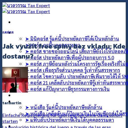
ข้าม
ไป
ยัง
เนื้อหา
คอร์สออนไลน์
casino
➤ มินิคอร์ส รู้แค่นี้ประหยัดภาษีได้เป็นหลักล้าน
Jak využít free spiny bez vkladu: Kde
➤ คอร์ส ภาษีบุคคลธรรมดา
➤ คอร์ส ขายของออนไลน์ เสียภาษียังไงให้ปลอดภ
dostanu?
➤ คอร์ส ประหยัดภาษีเพื่อผู้ประกอบการ 5.0
➤ คอร์ส ภาษีย้อนหลังร่วมโครงการรัฐเรื่องจริงที่ไม
➤ คอร์ส เพื่อธุรกิจส่วนบุคคล รู้เท่าทันสรรพากร
➤ คอร์ส ไขความลับ ประหยัดภาษีเพิ่มรายได้ให้ S
➤ คอร์ส 21 เคล็ดลับประหยัดภาษีรู้เท่าทันสรรพาก
➤ คอร์ส แก้ปัญหาภาษีธุรกรรมทางการเงิน
คอร์สที่ปรึกษา
สินค้า
tarmartin
➤ หนังสือ รู้แค่นี้ประหยัดภาษีหลักล้าน
➤ หนังสือ เคล็ดลับแก้ปัญหาเงินในบัญชีถูกส่งให้ส
Einfache Registrierung für Sportwetten ohne Oasis sofort
➤ แฟ้บลับประหยัดภาษีเงินได้บุคคลธรรมดา
starten
บทความ
La evolución histórica del juego a través de las eras