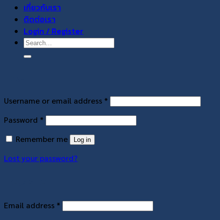
เกี่ยวกับเรา
ติดต่อเรา
Login / Register
Search
for:
Login
Required
Username or email address
*
Required
Password
*
Remember me
Log in
Lost your password?
Register
Required
Email address
*