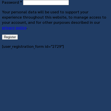
Required
Password
*
Your personal data will be used to support your
experience throughout this website, to manage access to
your account, and for other purposes described in our
privacy policy
.
Register
[user_registration_form id="2729"]
เข้าสู่ระบบ