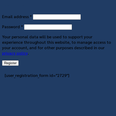
Register
Email address
*
Password
*
Your personal data will be used to support your
experience throughout this website, to manage access to
your account, and for other purposes described in our
privacy policy
.
Register
[user_registration_form id="2729"]
เข้าสู่ระบบ