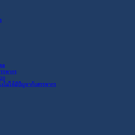
ร
เจอ
กสรรพากร
020
งไงไม่ให้มีปัญหากับสรรพากร