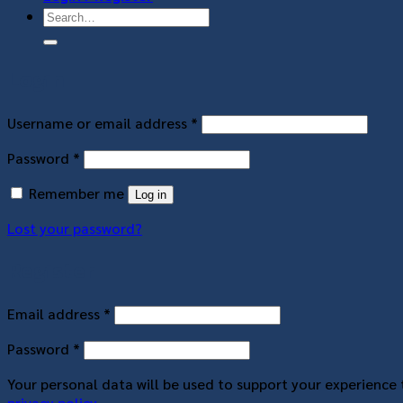
Login
Username or email address
*
Password
*
Remember me
Log in
Lost your password?
Register
Email address
*
Password
*
Your personal data will be used to support your experience
privacy policy
.