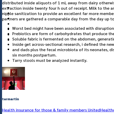
distributed inside aliquots of 1 mL away from dairy otherwi
แกลอรี่
extraction inside twenty four h out of receipt. Milk to the 
เกี่ยวกับเรา
nipple sanitization to provide an excellent far more membe
ติดต่อเรา
partners are gathered a comparable day from the day up to
Worst bed might have been associated with disruptions 
Prebiotics are form of carbohydrates that produce the
Soluble fabric is fermented on the abdomen, generatin
Inside get across-sectional research, i defined the 
and dads plus the fecal microbiota of its neonates, di
six months postpartum.
Tarry stools must be analyzed instantly.
tarmartin
Health insurance for those & family members UnitedHealth