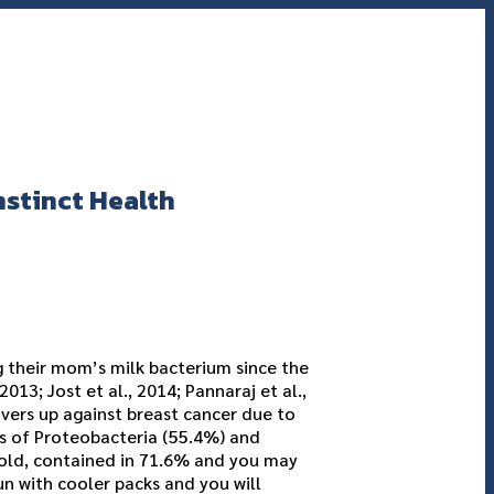
nstinct Health
 their mom’s milk bacterium since the
013; Jost et al., 2014; Pannaraj et al.,
overs up against breast cancer due to
ies of Proteobacteria (55.4%) and
old, contained in 71.6% and you may
n with cooler packs and you will