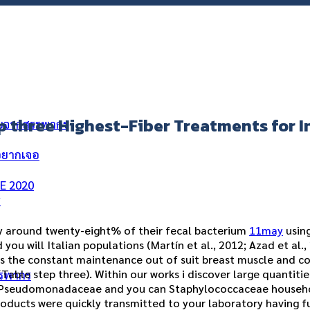
p three Highest-Fiber Treatments for I
ัยจากสรรพากร
่อยากเจอ
ME 2020
ร
play around twenty-eight% of their fecal bacterium
11may
using
u will Italian populations (Martín et al., 2012; Azad et al., 2
uses the constant maintenance out of suit breast muscle and c
 (Table step three). Within our works i discover large quantit
รรพากร
esh Pseudomonadaceae and you can Staphylococcaceae househ
oducts were quickly transmitted to your laboratory having fu